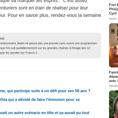
que va marquer les esprits : "
C
'est assez
Fort 
turiers sont en train de réaliser pour leur
Phili
Cyril
ateur. Pour en savoir plus, rendez-vous la semaine
lundi 
télé
ivertissement, Adam ne passe pas une journée sans suivre ses programmes
 que l’on suit quotidiennement sur les grandes chaînes à l’image des 12
 pas les paroles sur France 2.
Famil
dépar
avec 
vendre
ine, qui participe suite à un défi pour ses 50 ans ?
thia qui a décidé de faire l'émission pour se
ait un autre scénario en tête et ça aurait pu tout