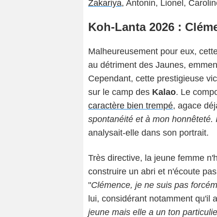
Zakariya
, Antonin, Lionel, Caroli
Koh-Lanta 2026 : Clém
Malheureusement pour eux, cette
au détriment des Jaunes, emme
Cependant, cette prestigieuse vi
sur le camp des
Kalao
. Le comp
caractère bien trempé
, agace déj
spontanéité et à mon honnêteté. I
analysait-elle dans son portrait.
Très directive, la jeune femme n
construire un abri et n'écoute p
"
Clémence, je ne suis pas forcém
lui, considérant notamment qu'il
jeune mais elle a un ton particul