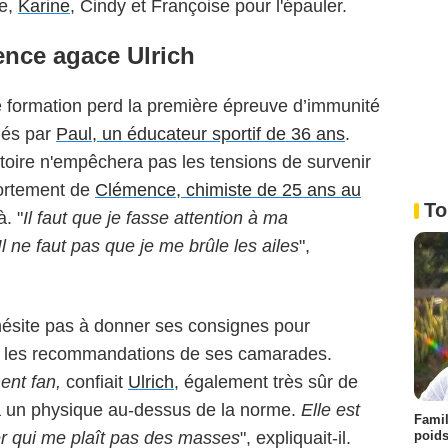
ne,
Karine
, Cindy et Françoise pour l'épauler.
ence agace Ulrich
 formation perd la première épreuve d’immunité
nés par
Paul, un éducateur sportif de 36 ans
.
ctoire n'empêchera pas les tensions de survenir
ortement de
Clémence, chimiste de 25 ans au
To
à. "
Il faut que je fasse attention à ma
l ne faut pas que je me brûle les ailes
",
'hésite pas à donner ses consignes pour
as les recommandations de ses camarades.
ent fan,
confiait
Ulrich
, également très sûr de
 a un physique au-dessus de la norme.
Elle est
Famil
poids
ier qui me plaît pas des masses
", expliquait-il.