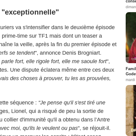
conse
diman
 "exceptionnelle"
turiers va s'intensifier dans le deuxième épisode
n prime-time sur TF1 mais dont un teaser a
haîne la veille, après la fin du premier épisode et
erfs se tendent
", annonce Denis Brogniart.
parle fort, elle rigole fort, elle me saoule fort
",
Famil
dites. Une dispute éclatera même entre ces deux
Godet
vais des choses à prouver, tu les as prouvées,
mardi
 cette séquence :
"Je pense qu'il s'est tiré une
es, Lionel, qui a risqué de peu la sortie de
 collier d'immunité qu'il a obtenu dans l’Antre
avec moi, qu'ils le veulent ou pas
", se réjouit-il.