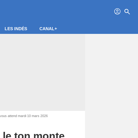
profil
search
LES INDÉS
CANAL+
i vous attend mardi 10 mars 2026
 le ton monte