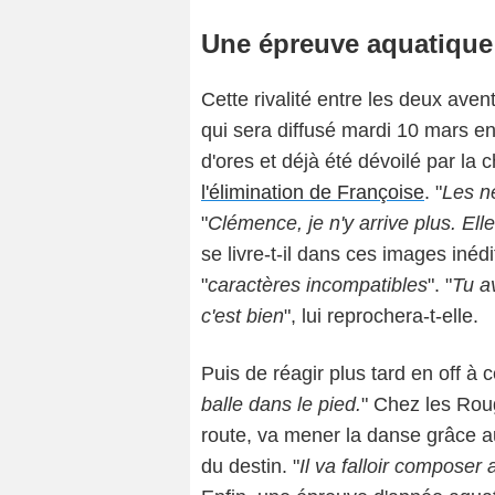
Une épreuve aquatique
Cette rivalité entre les deux aven
qui sera diffusé mardi 10 mars e
d'ores et déjà été dévoilé par la c
l'élimination de Françoise
. "
Les n
"
Clémence, je n'y arrive plus. Elle 
se livre-t-il dans ces images iné
"
caractères incompatibles
". "
Tu a
c'est bien
", lui reprochera-t-elle.
Puis de réagir plus tard en off à
balle dans le pied.
" Chez les Roug
route, va mener la danse grâce au
du destin. "
Il va falloir composer 