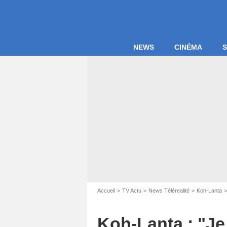
NEWS
CINÉMA
S
Accueil
TV Actu
News Télérealité
Koh-Lanta
Koh-Lanta : "Je