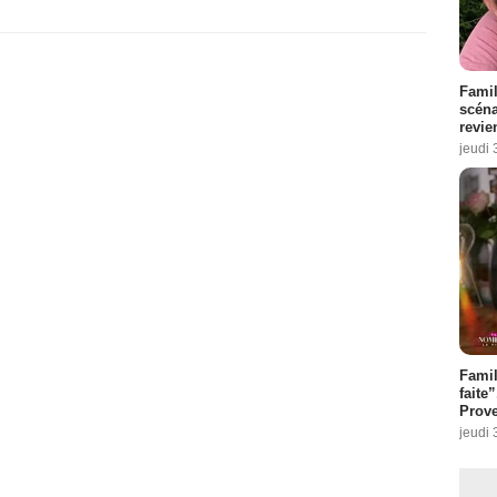
Famil
scéna
revie
jeudi 
Fami
faite
Prove
jeudi 