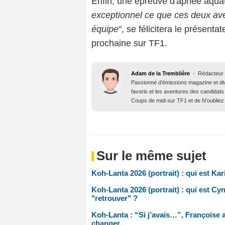
Enfin, une épreuve d'apnée aquati
exceptionnel ce que ces deux aven
équipe
", se félicitera le présent
prochaine sur TF1.
Adam de la Tremblière
-
Rédacteur 
Passionné d’émissions magazine et d
favoris et les aventures des candidats
Coups de midi sur TF1 et de N’oubliez
Sur le même sujet
Koh-Lanta 2026 (portrait) : qui est Kar
Koh-Lanta 2026 (portrait) : qui est Cyn
"retrouver" ?
Koh-Lanta : “Si j’avais…”, Françoise av
changer