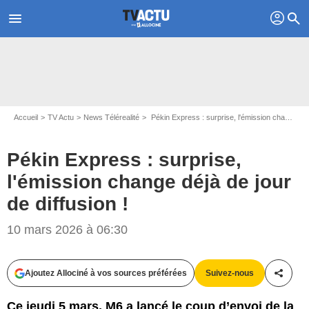
profil
menu
search
Accueil
TV Actu
News Télérealité
Pékin Express : surprise, l'émission change déjà de jour de diffusion !
Pékin Express : surprise,
l'émission change déjà de jour
de diffusion !
10 mars 2026 à 06:30
Ajoutez Allociné à vos sources préférées
Suivez-nous
Partag
Ce jeudi 5 mars, M6 a lancé le coup d’envoi de la