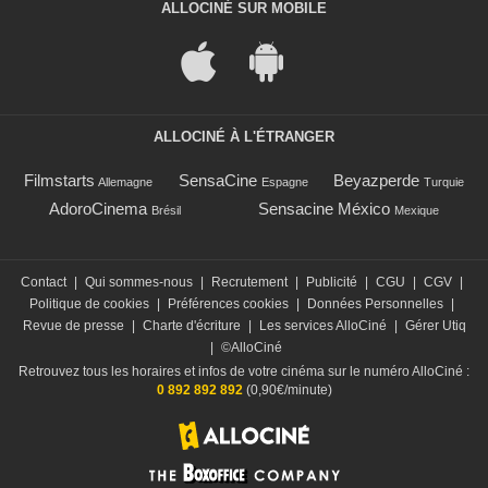
ALLOCINÉ SUR MOBILE
ALLOCINÉ À L'ÉTRANGER
Filmstarts
SensaCine
Beyazperde
Allemagne
Espagne
Turquie
AdoroCinema
Sensacine México
Brésil
Mexique
Contact
|
Qui sommes-nous
|
Recrutement
|
Publicité
|
CGU
|
CGV
|
Politique de cookies
|
Préférences cookies
|
Données Personnelles
|
Revue de presse
|
Charte d'écriture
|
Les services AlloCiné
|
Gérer Utiq
|
©AlloCiné
Retrouvez tous les horaires et infos de votre cinéma sur le numéro AlloCiné :
0 892 892 892
(0,90€/minute)