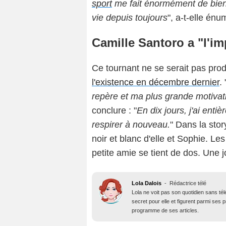
sport
me fait énormément de bien.
vie depuis toujours
", a-t-elle énu
Camille Santoro a "l'i
Ce tournant ne se serait pas pro
l'existence en décembre dernier
. 
repère et ma plus grande motivat
conclure : "
En dix jours, j'ai enti
respirer à nouveau.
" Dans la sto
noir et blanc d'elle et Sophie. 
petite amie se tient de dos. Une j
Lola Dalois
-
Rédactrice télé
Lola ne voit pas son quotidien sans té
secret pour elle et figurent parmi ses
programme de ses articles.