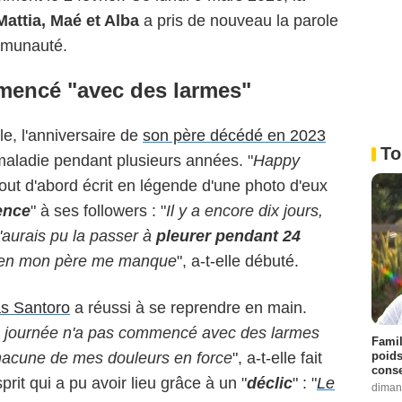
Mattia, Maé et Alba
a pris de nouveau la parole
ommunauté.
mencé "avec des larmes"
le, l'anniversaire de
son père décédé en 2023
To
aladie pendant plusieurs années. "
Happy
e tout d'abord écrit en légende d'une photo d'eux
ence
" à ses followers : "
Il y a encore dix jours,
'aurais pu la passer à
pleurer pendant 24
bien mon père me manque
", a-t-elle débuté.
as Santoro
a réussi à se reprendre en main.
ma journée n'a pas commencé avec des larmes
Famil
poids
chacune de mes douleurs en force
", a-t-elle fait
conse
rit qui a pu avoir lieu grâce à un "
déclic
" : "
Le
diman