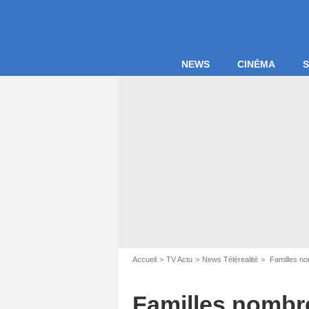
NEWS
CINÉMA
S
Accueil
TV Actu
News Télérealité
Familles no
Familles nombre