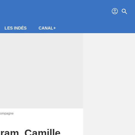
profil
search
LES INDÉS
CANAL+
 compagne
ram, Camille