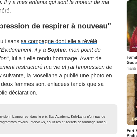
 Il y a mes enfants qui sont le moteur de ma
méré.
mpression de respirer à nouveau"
duit sans
sa compagne dont elle a révélé
"
Évidemment, il y a
Sophie
, mon point de
Famil
ion
", lui a-t-elle rendu hommage. Avant de
Godet
èrement restructuré ma vie et j'ai l'impression de
mardi
ry suivante, la Mosellane a publié une photo en
Les deux femmes sont enlacées tandis que sa
olie déclaration.
lévision ! L’amour est dans le pré, Star Academy, Koh-Lanta n’ont pas de
 programmes favoris. Interviews, coulisses et secrets de tournage sont au
Fort 
Phili