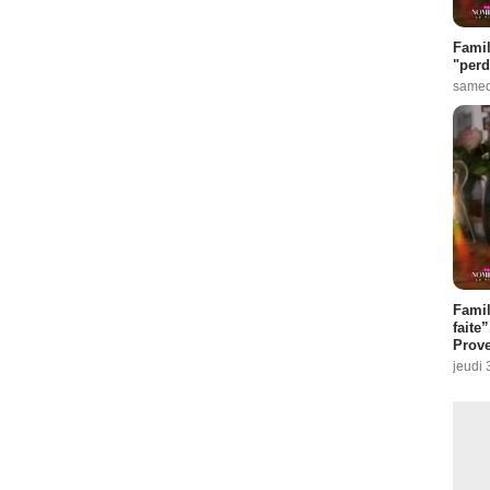
Famil
"perd
samed
Fami
faite
Prove
jeudi 