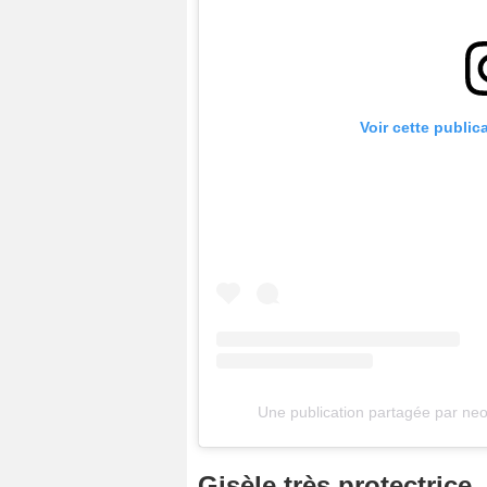
Voir cette public
Une publication partagée par ne
Gisèle très protectrice