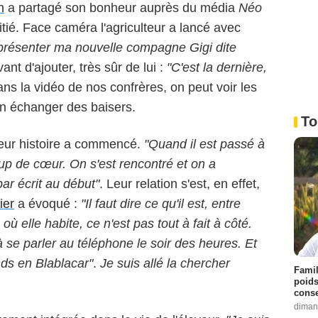
n
a partagé son bonheur auprès du média
Néo
itié. Face caméra l'agriculteur a lancé avec
 présenter ma nouvelle compagne Gigi dite
ant d'ajouter, très sûr de lui :
"C'est la dernière,
ans la vidéo de nos confrères, on peut voir les
n échanger des baisers.
To
leur histoire a commencé.
"Quand il est passé à
coup de cœur. On s'est rencontré et on a
ar écrit au début"
. Leur relation s'est, en effet,
ier
a évoqué :
"Il faut dire ce qu'il est, entre
ù elle habite, ce n'est pas tout à fait à côté.
se parler au téléphone le soir des heures. Et
ends en Blablacar"
.
Je suis allé la chercher
Famil
poids
conse
diman