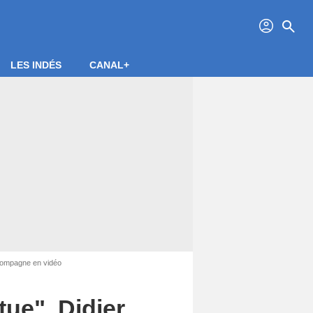
profil
search
LES INDÉS
CANAL+
e compagne en vidéo
tue", Didier