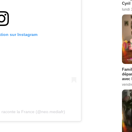
Cyril
lundi 
ation sur Instagram
Famil
dépar
avec 
vendre
o raconte la France (@neo.mediafr)