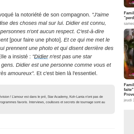
Famil
 évoqué la notoriété de son compagnon.
"J'aime
"perd
dise des choses mal sur lui. Didier est connu,
samed
s personnes n'ont aucun respect. C'est-à-dire
sent
[pour faire une photo].
Et ce qui me met le
qui prennent une photo et qui disent derrière des
lle a insisté :
"
Didier
n'est pas une star
s gens. Didier est une personne comme vous et
très amoureux".
Et c'est bien là l'essentiel.
Fami
faite
Prove
lévision ! L’amour est dans le pré, Star Academy, Koh-Lanta n’ont pas de
jeudi 
 programmes favoris. Interviews, coulisses et secrets de tournage sont au