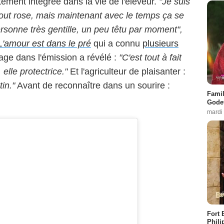
tement intégrée dans la vie de l'éleveur.
"Je suis
tout rose, mais maintenant avec le temps ça se
ersonne très gentille, un peu têtu par moment",
L'amour est dans le pré
qui a connu
plusieurs
ge dans l'émission a révélé :
"C'est tout à fait
, elle protectrice."
Et l'agriculteur de plaisanter :
in."
Avant de reconnaître dans un sourire :
Famil
.
Godet
mardi
Fort 
Phili