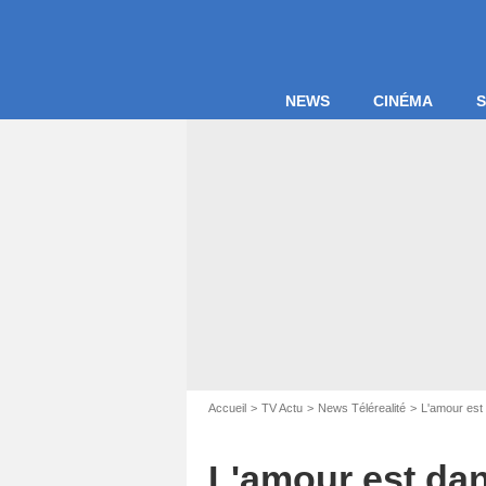
NEWS
CINÉMA
S
Accueil
TV Actu
News Télérealité
L'amour est 
L'amour est dans