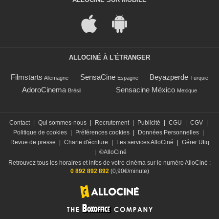
ALLOCINÉ À L'ÉTRANGER
Filmstarts
SensaCine
Beyazperde
Allemagne
Espagne
Turquie
AdoroCinema
Sensacine México
Brésil
Mexique
Contact
|
Qui sommes-nous
|
Recrutement
|
Publicité
|
CGU
|
CGV
|
Politique de cookies
|
Préférences cookies
|
Données Personnelles
|
Revue de presse
|
Charte d'écriture
|
Les services AlloCiné
|
Gérer Utiq
|
©AlloCiné
Retrouvez tous les horaires et infos de votre cinéma sur le numéro AlloCiné :
0 892 892 892
(0,90€/minute)