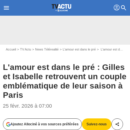
profil
menu
search
Accueil
TV Actu
News Télérealité
L'amour est dans le pré
L'amour est dans le pré : Gilles et Isabelle retrouvent un couple emblématique de leur saison à Paris
L'amour est dans le pré : Gilles
et Isabelle retrouvent un couple
emblématique de leur saison à
Paris
25 févr. 2026 à 07:00
Ajoutez Allociné à vos sources préférées
Suivez-nous
Partag