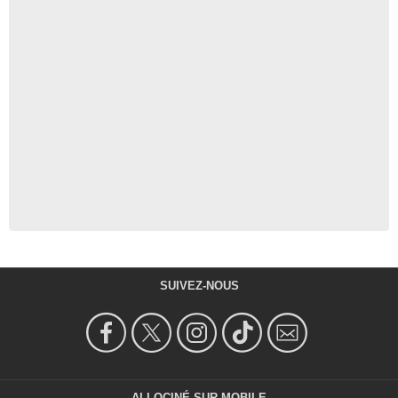
SUIVEZ-NOUS
ALLOCINÉ SUR MOBILE