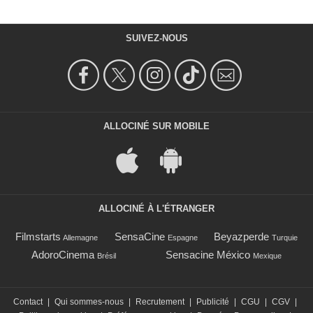
SUIVEZ-NOUS
ALLOCINÉ SUR MOBILE
ALLOCINÉ À L'ÉTRANGER
Filmstarts
SensaCine
Beyazperde
Allemagne
Espagne
Turquie
AdoroCinema
Sensacine México
Brésil
Mexique
Contact
|
Qui sommes-nous
|
Recrutement
|
Publicité
|
CGU
|
CGV
|