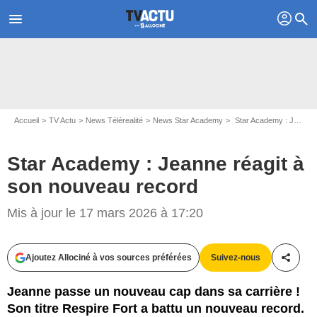
profil
menu
search
Accueil
TV Actu
News Télérealité
News Star Academy
Star Academy : Jeanne réagit à son nouveau record
Star Academy : Jeanne réagit à
son nouveau record
Mis à jour le 17 mars 2026 à 17:20
Ajoutez Allociné à vos sources préférées
Suivez-nous
Partag
Jeanne passe un nouveau cap dans sa carrière !
Son titre Respire Fort a battu un nouveau record.