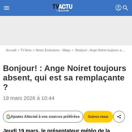
profil
menu
search
Accueil
TV Actu
News Emissions - Mags
Bonjour! : Ange Noiret toujours absent, qui est sa remplaçante ?
Bonjour! : Ange Noiret toujours
absent, qui est sa remplaçante
?
19 mars 2026 à 10:44
Ajoutez Allociné à vos sources préférées
Suivez-nous
Partag
Jeudi 19 mars, le présentateur météo de la