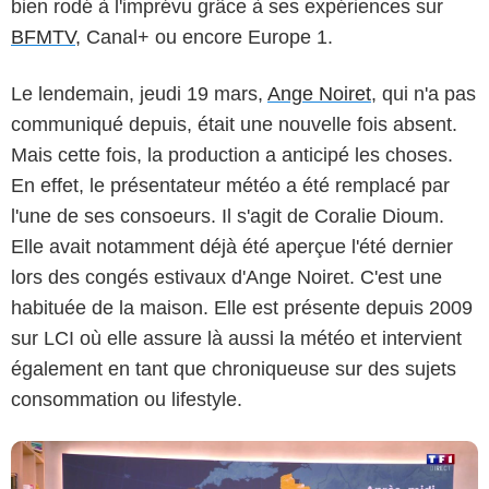
bien rodé à l'imprévu grâce à ses expériences sur
BFMTV
, Canal+ ou encore Europe 1.
Le lendemain, jeudi 19 mars,
Ange Noiret
, qui n'a pas
communiqué depuis, était une nouvelle fois absent.
Mais cette fois, la production a anticipé les choses.
En effet, le présentateur météo a été remplacé par
Capture d'écran Bonjour ! La Matinale
l'une de ses consoeurs. Il s'agit de Coralie Dioum.
Elle avait notamment déjà été aperçue l'été dernier
lors des congés estivaux d'Ange Noiret. C'est une
habituée de la maison. Elle est présente depuis 2009
sur LCI où elle assure là aussi la météo et intervient
également en tant que chroniqueuse sur des sujets
consommation ou lifestyle.