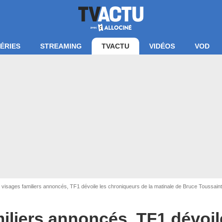
ÉRIES
STREAMING
TVACTU
VIDÉOS
VOD
visages familiers annoncés, TF1 dévoile les chroniqueurs de la matinale de Bruce Toussaint :
ELINA GAUDREE / TF1
iliers annoncés, TF1 dévoil