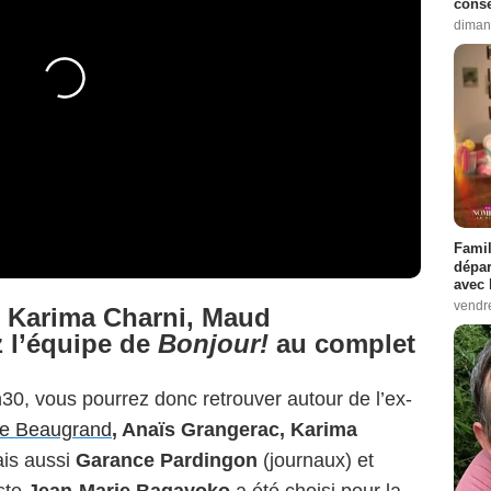
conse
diman
Famil
dépar
avec 
vendre
 Karima Charni, Maud
l’équipe de
Bonjour!
au complet
30, vous pourrez donc retrouver autour de l’ex-
he Beaugrand
, Anaïs Grangerac, Karima
ais aussi
Garance Pardingon
(journaux) et