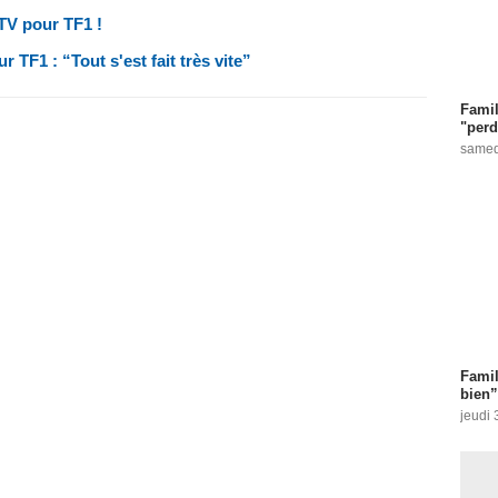
TV pour TF1 !
 TF1 : “Tout s'est fait très vite”
Famil
"perd
samed
Famil
bien”
jeudi 