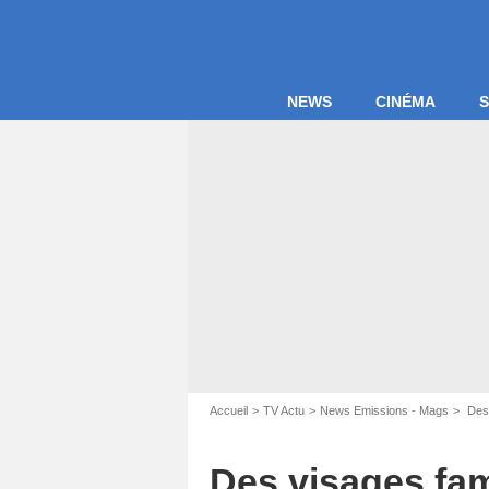
NEWS
CINÉMA
S
Accueil
TV Actu
News Emissions - Mags
Des 
M
Des visages fam