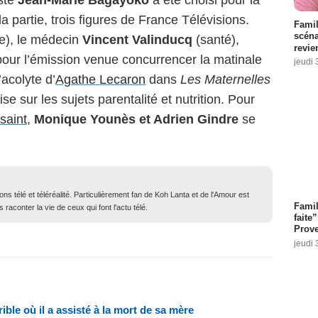
iste
Jean-Marie Bagayoko
a été choisi pour la
a partie, trois figures de France Télévisions.
Famil
scéna
e), le médecin
Vincent Valinducq
(santé),
revie
our l’émission venue concurrencer la matinale
jeudi 
l’acolyte d’
Agathe Lecaron
dans
Les Maternelles
e sur les sujets parentalité et nutrition. Pour
saint
,
Monique Younès et Adrien Gindre
se
ons télé et téléréalité. Particulièrement fan de Koh Lanta et de l'Amour est
Fami
 raconter la vie de ceux qui font l'actu télé.
faite
Prove
jeudi 
rible où il a assisté à la mort de sa mère