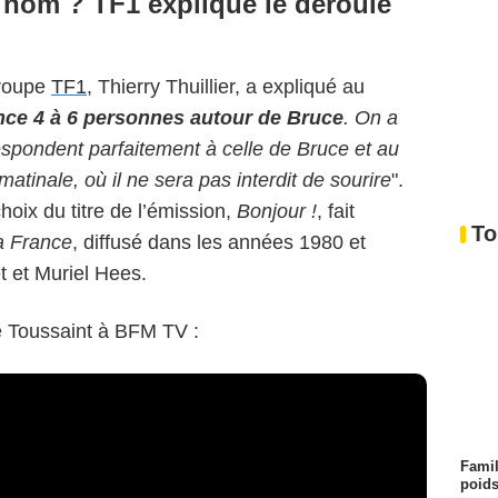
 nom ? TF1 explique le déroulé
groupe
TF1
, Thierry Thuillier, a expliqué au
nce 4 à 6 personnes autour de Bruce
. On a
espondent parfaitement à celle de Bruce et au
tinale, où il ne sera pas interdit de sourire
".
hoix du titre de l’émission,
Bonjour !
, fait
To
a France
, diffusé dans les années 1980 et
 et Muriel Hees.
e Toussaint à BFM TV :
Famil
poids