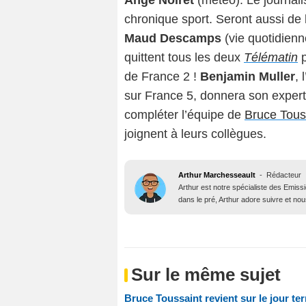
Ange Noiret
(météo). Le journal
chronique sport. Seront aussi de l
Maud Descamps
(vie quotidienn
quittent tous les deux
Télématin
p
de France 2 !
Benjamin Muller
, 
sur France 5, donnera son expertis
compléter l’équipe de
Bruce Tous
joignent à leurs collègues.
Arthur Marchesseault
-
Rédacteur
Arthur est notre spécialiste des Emissi
dans le pré, Arthur adore suivre et nous
Sur le même sujet
Bruce Toussaint revient sur le jour ter