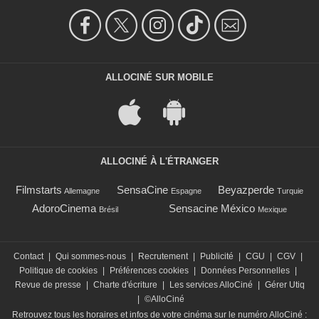
ALLOCINÉ SUR MOBILE
ALLOCINÉ À L'ÉTRANGER
Filmstarts
SensaCine
Beyazperde
Allemagne
Espagne
Turquie
AdoroCinema
Sensacine México
Brésil
Mexique
Contact
|
Qui sommes-nous
|
Recrutement
|
Publicité
|
CGU
|
CGV
|
Politique de cookies
|
Préférences cookies
|
Données Personnelles
|
Revue de presse
|
Charte d'écriture
|
Les services AlloCiné
|
Gérer Utiq
|
©AlloCiné
Retrouvez tous les horaires et infos de votre cinéma sur le numéro AlloCiné :