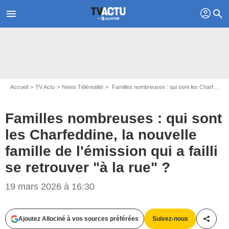
profil
menu
search
Accueil
TV Actu
News Télérealité
Familles nombreuses : qui sont les Charfeddine, la nouvelle famille de l'émission qui a failli se retrouver "à la rue" ?
Familles nombreuses : qui sont
les Charfeddine, la nouvelle
famille de l'émission qui a failli
se retrouver "à la rue" ?
19 mars 2026 à 16:30
Ajoutez Allociné à vos sources préférées
Suivez-nous
Partag