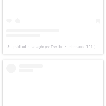
Une publication partagée par Familles Nombreuses | TF1 (@famillesnombreusestf1)