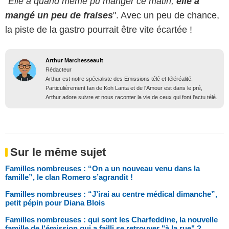
"
Elle a quand même pu manger ce matin,
elle a
mangé un peu de fraises
". Avec un peu de chance,
la piste de la gastro pourrait être vite écartée !
Arthur Marchesseault
Rédacteur
Arthur est notre spécialiste des Emissions télé et téléréalité.
Particulièrement fan de Koh Lanta et de l'Amour est dans le pré,
Arthur adore suivre et nous raconter la vie de ceux qui font l'actu télé.
Sur le même sujet
Familles nombreuses : “On a un nouveau venu dans la
famille”, le clan Romero s’agrandit !
Familles nombreuses : “J’irai au centre médical dimanche”,
petit pépin pour Diana Blois
Familles nombreuses : qui sont les Charfeddine, la nouvelle
famille de l'émission qui a failli se retrouver "à la rue" ?