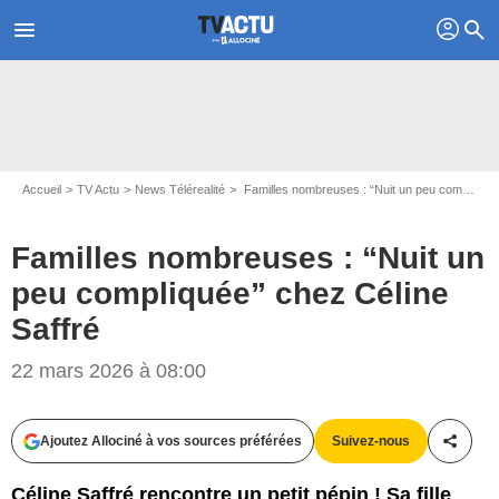
profil
menu
search
Accueil
TV Actu
News Télérealité
Familles nombreuses : “Nuit un peu compliquée” chez Céline Saffré
Familles nombreuses : “Nuit un
peu compliquée” chez Céline
Saffré
22 mars 2026 à 08:00
Ajoutez Allociné à vos sources préférées
Suivez-nous
Partag
Céline Saffré rencontre un petit pépin ! Sa fille