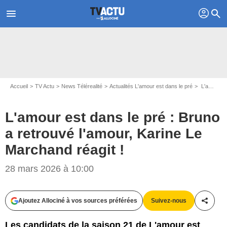
profil
menu
search
Accueil
TV Actu
News Télérealité
Actualités L'amour est dans le pré
L'amour est dans le pré : Bruno a retrouvé l'amour, Karine Le Marchand réagit !
L'amour est dans le pré : Bruno
a retrouvé l'amour, Karine Le
Marchand réagit !
28 mars 2026 à 10:00
Ajoutez Allociné à vos sources préférées
Suivez-nous
Partag
Les candidats de la saison 21 de L'amour est