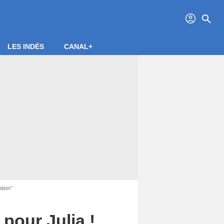
profil
search
LES INDÉS
CANAL+
ation”
pour Julia !