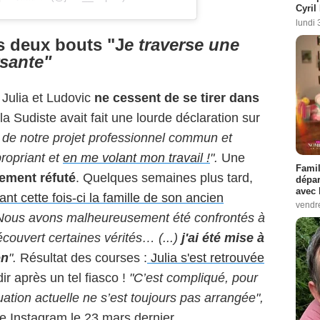
Cyril
lundi 
es deux bouts "J
e traverse une
sante"
 Julia et Ludovic
ne cessent de se tirer dans
la Sudiste avait fait une lourde déclaration sur
 de notre projet professionnel commun et
ropriant et
en me volant mon travail !
".
Une
Famil
rement réfuté
. Quelques semaines plus tard,
dépar
avec 
nt cette fois-ci la famille de son ancien
vendre
Nous avons malheureusement été confrontés à
écouvert certaines vérités… (...)
j'ai été mise à
on
".
Résultat des courses :
Julia s'est retrouvée
dir après un tel fiasco !
"C’est compliqué, pour
uation actuelle ne s’est toujours pas arrangée",
e Instagram le 23 mars dernier.