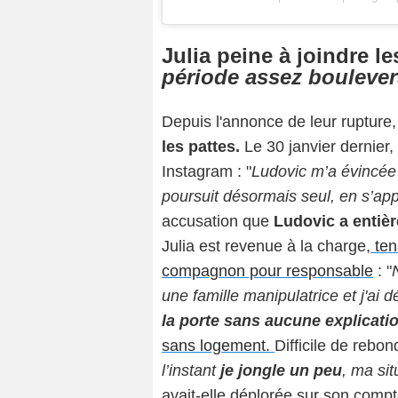
Julia peine à joindre l
période assez boulever
Depuis l'annonce de leur rupture,
les pattes.
Le 30 janvier dernier, 
Instagram : "
Ludovic m’a évincée
poursuit désormais seul, en s’app
accusation que
Ludovic a entiè
Julia est revenue à la charge,
tena
compagnon pour responsable
: "
une famille manipulatrice et j'ai d
la porte sans aucune explicati
sans logement.
Difficile de rebon
l’instant
je jongle un peu
, ma sit
avait-elle déplorée sur son compt