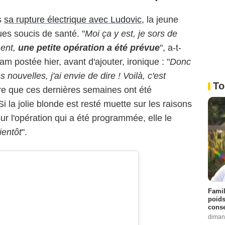
s
sa rupture électrique avec Ludovic
, la jeune
es soucis de santé. "
Moi ça y est, je sors de
ment,
une petite opération a été prévue
", a-t-
am postée hier, avant d'ajouter, ironique : "
Donc
nouvelles, j'ai envie de dire ! Voilà, c'est
To
 dire que ces dernières semaines ont été
 la jolie blonde est resté muette sur les raisons
sur l'opération qui a été programmée, elle le
ientôt
".
Famil
poids
conse
diman