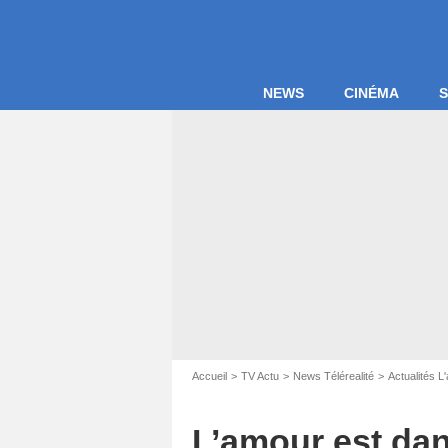
NEWS
CINÉMA
S
Accueil
TV Actu
News Télérealité
Actualités L
L’amour est dan