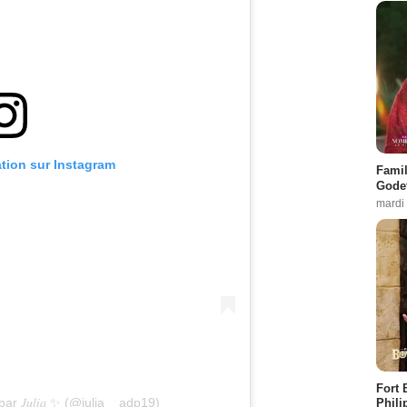
ation sur Instagram
Famil
Godet
mardi
Fort 
r 𝐽𝑢𝑙𝑖𝑎 ✨ (@julia__adp19)
Phili