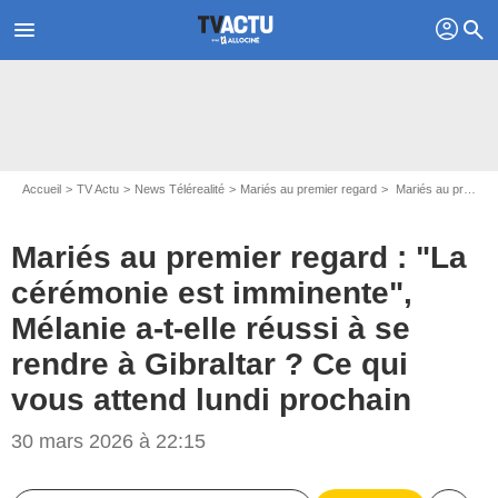
profil
menu
search
Accueil
TV Actu
News Télérealité
Mariés au premier regard
Mariés au premier regard : "La cérémonie est imminente", Mélanie a-t-elle réussi à se rendre à Gibraltar ? Ce qui vous attend lundi prochain
Mariés au premier regard : "La
cérémonie est imminente",
Mélanie a-t-elle réussi à se
rendre à Gibraltar ? Ce qui
vous attend lundi prochain
30 mars 2026 à 22:15