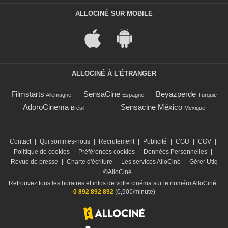
ALLOCINÉ SUR MOBILE
ALLOCINÉ À L'ÉTRANGER
Filmstarts
SensaCine
Beyazperde
Allemagne
Espagne
Turquie
AdoroCinema
Sensacine México
Brésil
Mexique
Contact
|
Qui sommes-nous
|
Recrutement
|
Publicité
|
CGU
|
CGV
|
Politique de cookies
|
Préférences cookies
|
Données Personnelles
|
Revue de presse
|
Charte d'écriture
|
Les services AlloCiné
|
Gérer Utiq
|
©AlloCiné
Retrouvez tous les horaires et infos de votre cinéma sur le numéro AlloCiné :
0 892 892 892
(0,90€/minute)