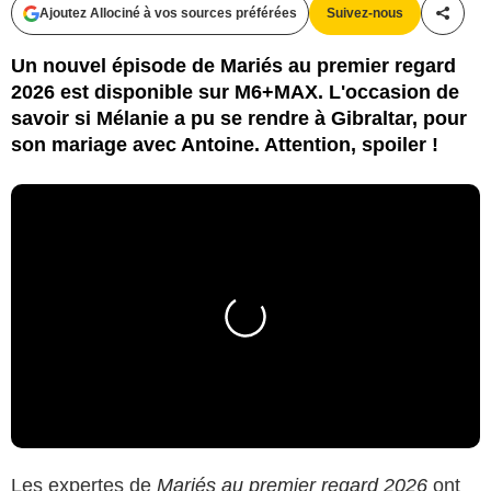
Ajoutez Allociné à vos sources préférées
Suivez-nous
Partag
Un nouvel épisode de Mariés au premier regard
2026 est disponible sur M6+MAX. L'occasion de
savoir si Mélanie a pu se rendre à Gibraltar, pour
son mariage avec Antoine. Attention, spoiler !
Les expertes de
Mariés au premier regard 2026
ont