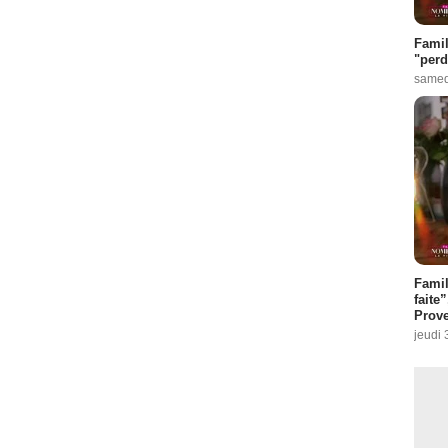
Famil
"perd
samed
Fami
faite
Prove
jeudi 