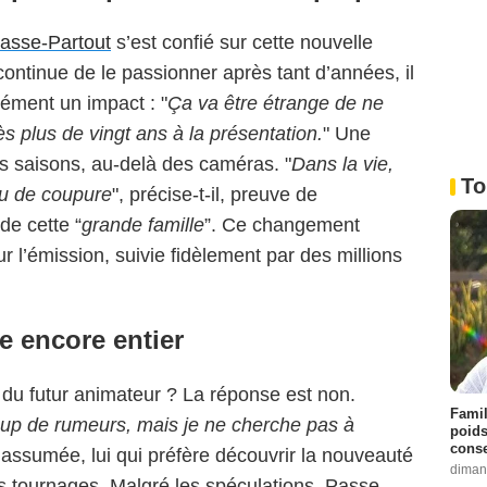
asse-Partout
s’est confié sur cette nouvelle
continue de le passionner après tant d’années, il
cément un impact : "
Ça va être étrange de ne
ès plus de vingt ans à la présentation.
" Une
des saisons, au-delà des caméras. "
Dans la vie,
To
 eu de coupure
", précise-t-il, preuve de
de cette “
grande
famille
”. Ce changement
 l’émission, suivie fidèlement par des millions
e encore entier
m du futur animateur ? La réponse est non.
Famil
up de rumeurs, mais je ne cherche pas à
poids
conse
on assumée, lui qui préfère découvrir la nouveauté
diman
des tournages. Malgré les spéculations, Passe-