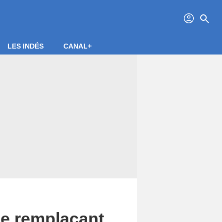
profil
search
LES INDÉS
CANAL+
 le remplaçant