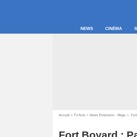
NEWS
CINÉMA
S
Accueil
TV Actu
News Emissions - Mags
Fort
Fort Boyard : P