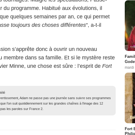
nir du programme. Habitué aux évolutions, il
 que quelques semaines par an, ce qui permet
passe toujours des choses différentes
", a-t-il
mission s’apprête donc à ouvrir un nouveau
Famil
au membre dans sa famille. Et si le mystère reste
Godet
vier Minne, une chose est sûre : l’esprit de
Fort
mardi
télé
ivertissement, Adam ne passe pas une journée sans suivre ses programmes
 que l’on suit quotidiennement sur les grandes chaînes à l’image des 12
 pas les paroles sur France 2.
Fort 
Phili