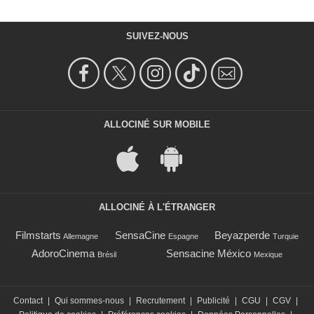
SUIVEZ-NOUS
ALLOCINÉ SUR MOBILE
ALLOCINÉ À L'ÉTRANGER
Filmstarts
SensaCine
Beyazperde
Allemagne
Espagne
Turquie
AdoroCinema
Sensacine México
Brésil
Mexique
Contact
|
Qui sommes-nous
|
Recrutement
|
Publicité
|
CGU
|
CGV
|