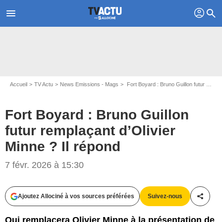
profil
menu
search
Accueil
TV Actu
News Emissions - Mags
Fort Boyard : Bruno Guillon futur remplaçant d’Olivier Minne ? Il répond
Fort Boyard : Bruno Guillon
futur remplaçant d’Olivier
Minne ? Il répond
7 févr. 2026 à 15:30
Ajoutez Allociné à vos sources préférées
Suivez-nous
Partag
Qui remplacera Olivier Minne à la présentation de