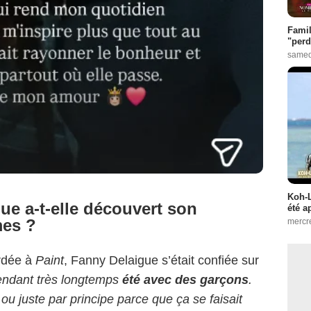
Famil
"perd
samed
Koh-L
e a-t-elle découvert son
été a
mes ?
mercr
rdée à
Paint
, Fanny Delaigue s’était confiée sur
pendant très longtemps
été avec des garçons
.
 ou juste par principe parce que ça se faisait