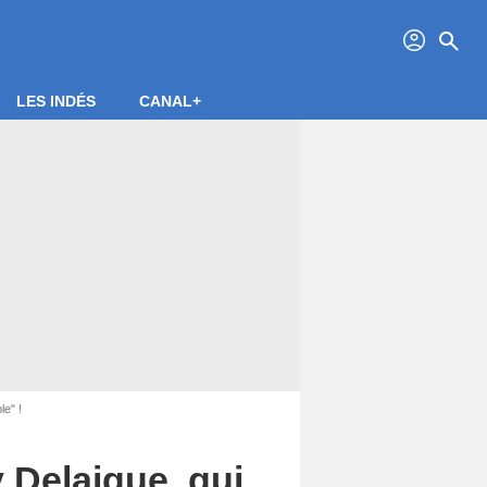
profil
search
LES INDÉS
CANAL+
le" !
 Delaigue, qui