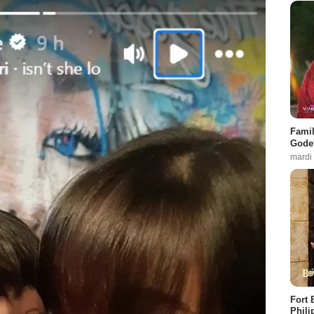
Famil
Godet
mardi
Fort 
Phili