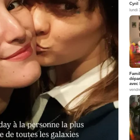
Cyril
lundi 
Famil
dépar
avec 
vendre