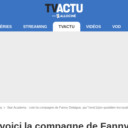
ÉRIES
STREAMING
TVACTU
VIDÉOS
VOD
my
Star Academy : voici la compagne de Fanny Delaigue, qui "rend [s]on quotidien incroyab
voici la compagne de Fanny