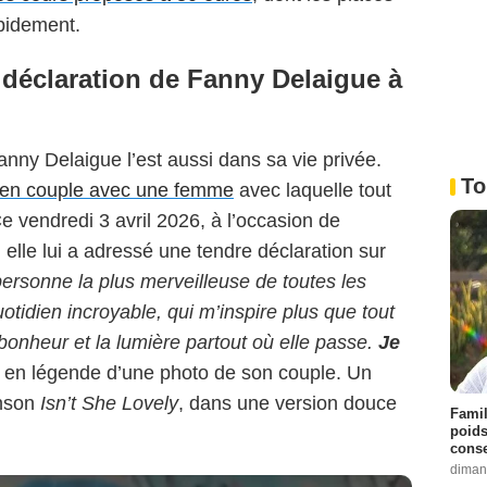
pidement.
 déclaration de Fanny Delaigue à
nny Delaigue l’est aussi dans sa vie privée.
To
t en couple avec une femme
avec laquelle tout
e vendredi 3 avril 2026, à l’occasion de
, elle lui a adressé une tendre déclaration sur
personne la plus merveilleuse de toutes les
otidien incroyable, qui m’inspire plus que tout
 bonheur et la lumière partout où elle passe.
Je
rit en légende d’une photo de son couple. Un
nson
Isn’t She Lovely
, dans une version douce
Famil
poids
conse
diman