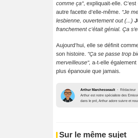
comme ça"
, expliquait-elle. C’es
autre facette d’elle-même.
"Je me 
lesbienne, ouvertement out (...)
J
franchement c’était génial. Ça s'e
Aujourd’hui, elle se définit comm
son histoire.
"Ça se passe trop bie
merveilleuse",
a-t-elle également 
plus épanouie que jamais.
Arthur Marchesseault
-
Rédacteur
Arthur est notre spécialiste des Emissi
dans le pré, Arthur adore suivre et nous
Sur le même sujet