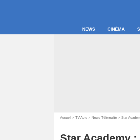
NEWS
CINÉMA
S
Accueil
TV Actu
News Télérealité
Star Acade
Star Academy : 