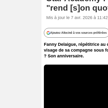
"rend [s]on quot
Mis à jour le 7 avr. 2026 à 11:42
Ajoutez Allociné à vos sources préférées
Fanny Delaigue, répétitrice au
Capture 
visage de sa compagne sous fon
? Son anniversaire.