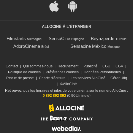
ALLOCINÉ À L'ÉTRANGER
Filmstarts
SensaCine
Beyazperde
Allemagne
Espagne
Turquie
AdoroCinema
Sensacine México
Brésil
Mexique
Contact
|
Qui sommes-nous
|
Recrutement
|
Publicité
|
CGU
|
CGV
|
Politique de cookies
|
Préférences cookies
|
Données Personnelles
|
Revue de presse
|
Charte d'écriture
|
Les services AlloCiné
|
Gérer Utiq
|
©AlloCiné
Retrouvez tous les horaires et infos de votre cinéma sur le numéro AlloCiné :
0 892 892 892
(0,90€/minute)