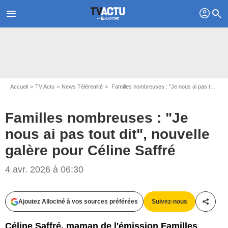
profil
menu
search
Accueil
TV Actu
News Télérealité
Familles nombreuses : "Je nous ai pas tout dit", nouvelle galère pour Céline Saffré
Familles nombreuses : "Je
nous ai pas tout dit", nouvelle
galère pour Céline Saffré
4 avr. 2026 à 06:30
Ajoutez Allociné à vos sources préférées
Suivez-nous
Partag
Céline Saffré, maman de l'émission Familles