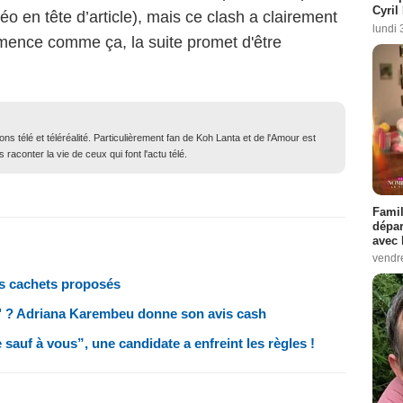
Cyril
o en tête d’article), mais ce clash a clairement
lundi 
mmence comme ça, la suite promet d'être
ons télé et téléréalité. Particulièrement fan de Koh Lanta et de l'Amour est
 raconter la vie de ceux qui font l'actu télé.
Famil
dépar
avec 
vendre
es cachets proposés
se" ? Adriana Karembeu donne son avis cash
e sauf à vous”, une candidate a enfreint les règles !