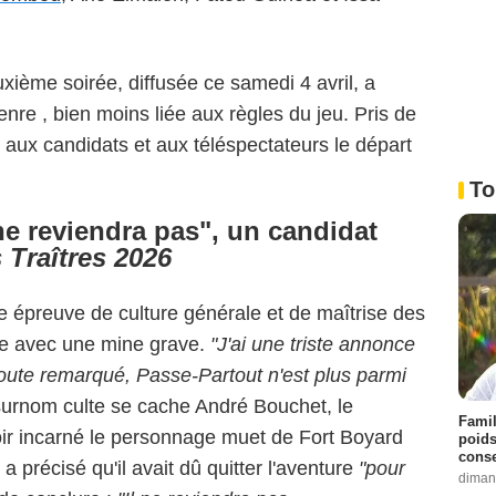
xième soirée, diffusée ce samedi 4 avril, a
enre , bien moins liée aux règles du jeu. Pris de
 aux candidats et aux téléspectateurs le départ
To
 ne reviendra pas", un candidat
 Traîtres 2026
e épreuve de culture générale et de maîtrise des
ole avec une mine grave.
"J'ai une triste annonce
doute remarqué, Passe-Partout n'est plus parmi
e surnom culte se cache André Bouchet, le
Famil
ir incarné le personnage muet de Fort Boyard
poids
conse
 précisé qu'il avait dû quitter l'aventure
"pour
diman