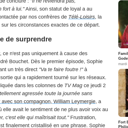
 de conclure :
"Il ne reviendra pas,
ort à lui."
Ainsi, son statut de loyal a au
ontactée par nos confrères de
Télé-Loisirs
, la
 sur les circonstances exactes de ce départ.
e de surprendre
er, ce n'est pas uniquement à cause des
Famil
Godet
ndré Bouchet. Dès le premier épisode, Sophie
mardi
ant un très direct
"Va te faire foutre !"
à
sortie qui a rapidement tourné sur les réseaux.
xpliquée dans les colonnes de
TV Mag
ce jeudi 2
t tellement agressée toute la journée sans
per avec son compagnon, William Leymergie
, a
 elle avait le sentiment de ne plus avoir voix au
 c'est elle qui maîtrisait tout."
Frustration,
Fort 
'est finalement cristallisé en une phrase. Sophie
Phili