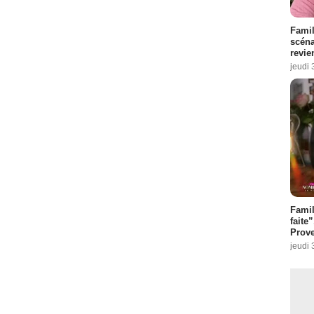
Famil
scéna
revie
jeudi 
Fami
faite
Prove
jeudi 