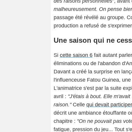
des raisons personnelles"
, avant
malheureusement. On pense bien f
passage été révélé au groupe. C
production a refusé de s'exprimer
Une saison qui ne cess
Si
cette saison 6
fait autant parl
éliminations ou de l'abandon d'A
Davant a créé la surprise en lanç
l'influenceuse Fatou Guinea, une 
L'animatrice s'est par la suite e
avril :
"J'étais à bout. Elle m'avai
raison."
Celle
qui devait partici
décrit une ambiance étouffante où
chapitre :
"On ne pouvait pas voter,
fatigue, pression du jeu... Tout s