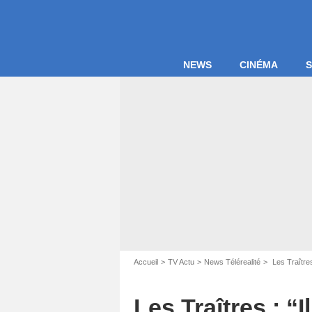
NEWS
CINÉMA
S
Accueil
TV Actu
News Télérealité
Les Traîtres
Les Traîtres : “