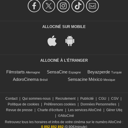
ALLOCINÉ SUR MOBILE
ALLOCINÉ À L'ÉTRANGER
Filmstarts
SensaCine
Beyazperde
Allemagne
Espagne
Turquie
AdoroCinema
Sensacine México
Brésil
Mexique
Contact
|
Qui sommes-nous
|
Recrutement
|
Publicité
|
CGU
|
CGV
|
Politique de cookies
|
Préférences cookies
|
Données Personnelles
|
Revue de presse
|
Charte d'écriture
|
Les services AlloCiné
|
Gérer Utiq
|
©AlloCiné
Retrouvez tous les horaires et infos de votre cinéma sur le numéro AlloCiné :
0 892 892 892
(0,90€/minute)