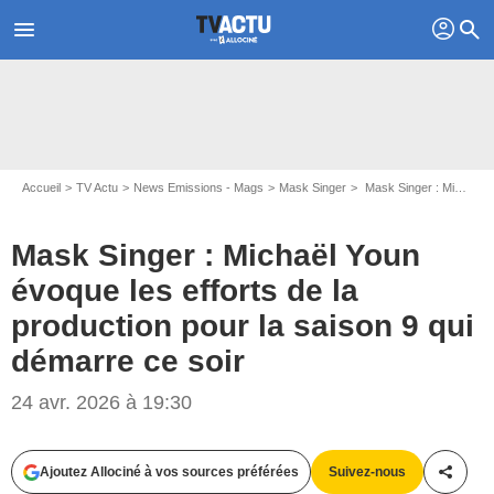
profil
menu
search
Accueil
TV Actu
News Emissions - Mags
Mask Singer
Mask Singer : Michaël Youn évoque les efforts de la production pour la saison 9 qui démarre ce soir
Mask Singer : Michaël Youn
évoque les efforts de la
production pour la saison 9 qui
démarre ce soir
24 avr. 2026 à 19:30
Ajoutez Allociné à vos sources préférées
Suivez-nous
Partag