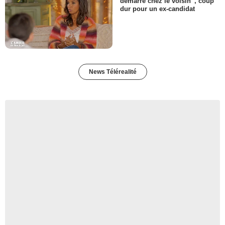
démarré chez le voisin”, coup
dur pour un ex-candidat
News Télérealité