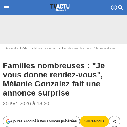
profil
menu
search
Accueil
TV Actu
News Télérealité
Familles nombreuses : "Je vous donne rendez-vous", Mélanie Gonzalez fait une annonce surprise
Familles nombreuses : "Je
vous donne rendez-vous",
Mélanie Gonzalez fait une
annonce surprise
25 avr. 2026 à 18:30
Ajoutez Allociné à vos sources préférées
Suivez-nous
Partag