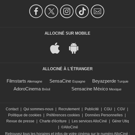
ALLOCINÉ SUR MOBILE
ALLOCINÉ À L'ÉTRANGER
Filmstarts
SensaCine
Beyazperde
Allemagne
Espagne
Turquie
AdoroCinema
Sensacine México
Brésil
Mexique
Contact
|
Qui sommes-nous
|
Recrutement
|
Publicité
|
CGU
|
CGV
|
Politique de cookies
|
Préférences cookies
|
Données Personnelles
|
Revue de presse
|
Charte d'écriture
|
Les services AlloCiné
|
Gérer Utiq
|
©AlloCiné
Retrouvez tous les horaires et infos de votre cinéma sur le numéro AlloCiné :