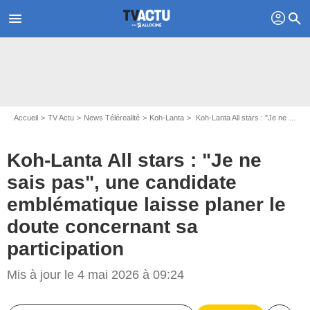
profil
menu
search
Accueil
TV Actu
News Télérealité
Koh-Lanta
Koh-Lanta All stars : "Je ne sais pas", une candidate emblématique laisse planer le doute concernant sa participation
Koh-Lanta All stars : "Je ne
sais pas", une candidate
emblématique laisse planer le
doute concernant sa
participation
Mis à jour le 4 mai 2026 à 09:24