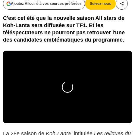
Ajoutez Allociné à vos sources préférées
Suivez-nous
Partag
C'est cet été que la nouvelle saison All stars de
Koh-Lanta sera diffusée sur TF1. Et les
téléspectateurs ne pourront pas retrouver l'une
des candidates emblématiques du programme.
La
28e saison de
Koh-Lanta
, intitulée
Les reliques du