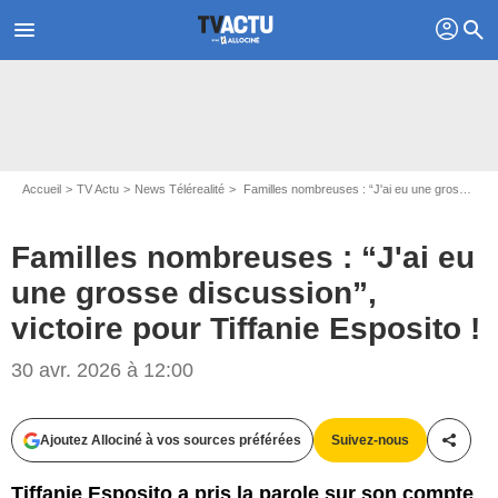
profil
menu
search
Accueil
TV Actu
News Télérealité
Familles nombreuses : “J'ai eu une grosse discussion”, victoire pour Tiffanie Esposito !
Familles nombreuses : “J'ai eu
une grosse discussion”,
victoire pour Tiffanie Esposito !
30 avr. 2026 à 12:00
Ajoutez Allociné à vos sources préférées
Suivez-nous
Partag
Tiffanie Esposito a pris la parole sur son compte