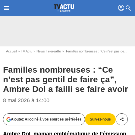
profil
menu
search
Accueil
TV Actu
News Télérealité
Familles nombreuses : “Ce n’est pas gentil de faire ça”, Ambre Dol a failli se faire avoir
Familles nombreuses : “Ce
n’est pas gentil de faire ça”,
Ambre Dol a failli se faire avoir
8 mai 2026 à 14:00
Ajoutez Allociné à vos sources préférées
Suivez-nous
Partag
Ambre Dol, maman emblématique de l’émission