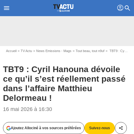
profil
menu
search
Accueil
TV Actu
News Emissions - Mags
Tout beau, tout n9uf
TBT9 : Cyril Hanouna dévoile ce qu’il s’est réellement passé dans l’affaire Matthieu Delormeau !
TBT9 : Cyril Hanouna dévoile
ce qu’il s’est réellement passé
dans l’affaire Matthieu
Delormeau !
16 mai 2026 à 16:30
Ajoutez Allociné à vos sources préférées
Suivez-nous
Partag