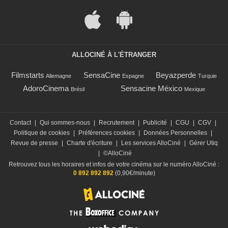
ALLOCINÉ À L'ÉTRANGER
Filmstarts
SensaCine
Beyazperde
Allemagne
Espagne
Turquie
AdoroCinema
Sensacine México
Brésil
Mexique
Contact
|
Qui sommes-nous
|
Recrutement
|
Publicité
|
CGU
|
CGV
|
Politique de cookies
|
Préférences cookies
|
Données Personnelles
|
Revue de presse
|
Charte d'écriture
|
Les services AlloCiné
|
Gérer Utiq
|
©AlloCiné
Retrouvez tous les horaires et infos de votre cinéma sur le numéro AlloCiné :
0 892 892 892
(0,90€/minute)