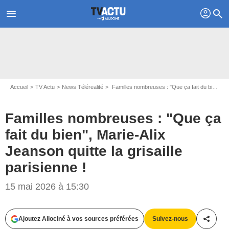
profil
menu
search
Accueil
TV Actu
News Télérealité
Familles nombreuses : "Que ça fait du bien", Marie-Alix Jeanson quitte la grisaille parisienne !
Familles nombreuses : "Que ça
fait du bien", Marie-Alix
Jeanson quitte la grisaille
parisienne !
15 mai 2026 à 15:30
Ajoutez Allociné à vos sources préférées
Suivez-nous
Partag