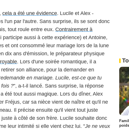
r,
cela a été une évidence
. Lucile et Alex -
s l'un par l'autre. Sans surprise, ils se sont donc
is, tout roule entre eux.
Contrairement à
 participe aussi à cette expérience) et Antoine,
iles et ont consommé leur mariage lors de la lune
 en dix ans d'émission, le préparateur physique
To
croyable
. Lors d'une soirée romantique, il a
retirer son alliance, pour la demander en
 redemande en mariage. Lucile, est-ce que tu
fois ?
”, a-t-il lancé. Sans surprise, la réponse
l a été tout aussi magique. Lors du dîner, Alex
er Fréjus, car sa nièce vient de naître et qu'il ne
eau. Il précise ensuite qu'il vient tout juste
uste à côté de son frère. Lucile souhaite donc
Famil
poids
 leur intimité si elle vient chez lui. "
Je ne veux