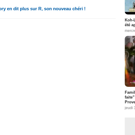
ry en dit plus sur R, son nouveau chéri !
Koh-L
été a
mercr
Fami
faite
Prove
jeudi 