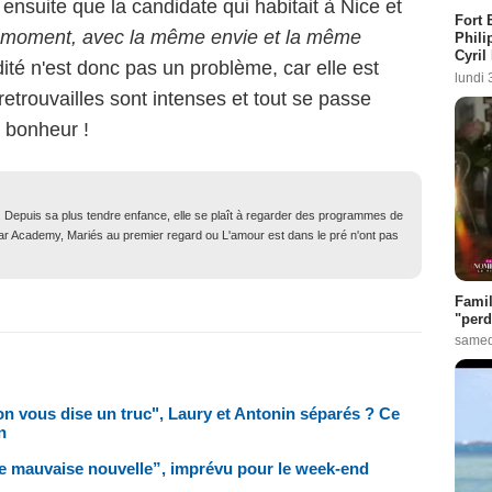
ensuite que la candidate qui habitait à Nice et
Fort 
 moment, avec la même envie et la même
Phili
Cyril
dité n'est donc pas un problème, car elle est
lundi 
retrouvailles sont intenses et tout se passe
 bonheur !
. Depuis sa plus tendre enfance, elle se plaît à regarder des programmes de
Star Academy, Mariés au premier regard ou L'amour est dans le pré n'ont pas
Famil
"perd
samed
'on vous dise un truc", Laury et Antonin séparés ? Ce
n
ne mauvaise nouvelle”, imprévu pour le week-end