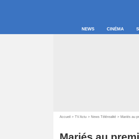
NEWS
CINÉMA
S
Accueil
TV Actu
News Télérealité
Mariés au p
Mariés au premi