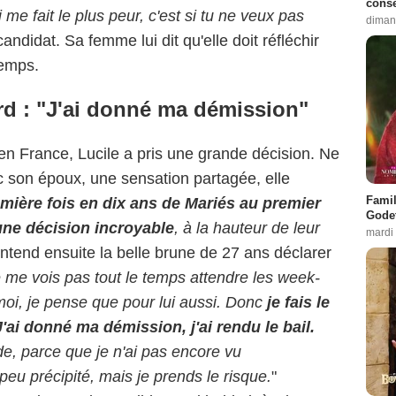
conse
 me fait le plus peur, c'est si tu ne veux pas
diman
 candidat. Sa femme lui dit qu'elle doit réfléchir
temps.
rd : "J'ai donné ma démission"
r en France, Lucile a pris une grande décision. Ne
c son époux, une sensation partagée, elle
Famil
emière fois en dix ans de Mariés au premier
Godet
une décision incroyable
, à la hauteur de leur
mardi
entend ensuite la belle brune de 27 ans déclarer
ne me vois pas tout le temps attendre les week-
oi, je pense que pour lui aussi. Donc
je fais le
J'ai donné ma démission, j'ai rendu le bail.
de, parce que je n'ai pas encore vu
peu précipité, mais je prends le risque.
"