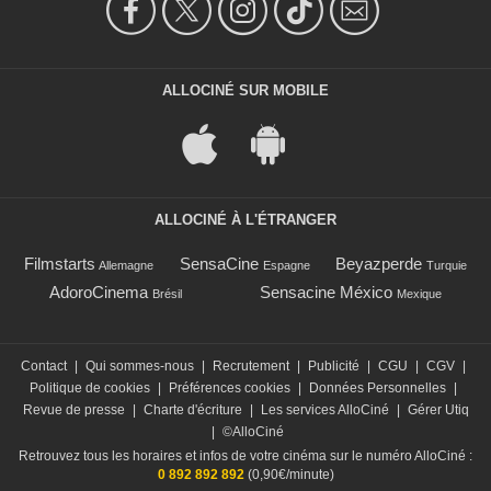
ALLOCINÉ SUR MOBILE
ALLOCINÉ À L'ÉTRANGER
Filmstarts
SensaCine
Beyazperde
Allemagne
Espagne
Turquie
AdoroCinema
Sensacine México
Brésil
Mexique
Contact
|
Qui sommes-nous
|
Recrutement
|
Publicité
|
CGU
|
CGV
|
Politique de cookies
|
Préférences cookies
|
Données Personnelles
|
Revue de presse
|
Charte d'écriture
|
Les services AlloCiné
|
Gérer Utiq
|
©AlloCiné
Retrouvez tous les horaires et infos de votre cinéma sur le numéro AlloCiné :
0 892 892 892
(0,90€/minute)