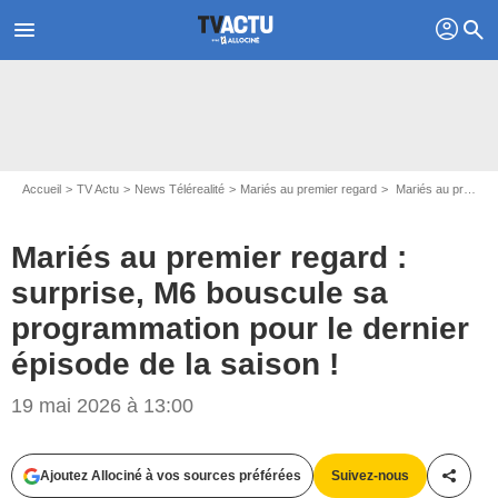
profil
menu
search
Accueil
TV Actu
News Télérealité
Mariés au premier regard
Mariés au premier regard : surprise, M6 bouscule sa programmation pour le dernier épisode de la saison !
Mariés au premier regard :
surprise, M6 bouscule sa
programmation pour le dernier
épisode de la saison !
19 mai 2026 à 13:00
Ajoutez Allociné à vos sources préférées
Suivez-nous
Partag