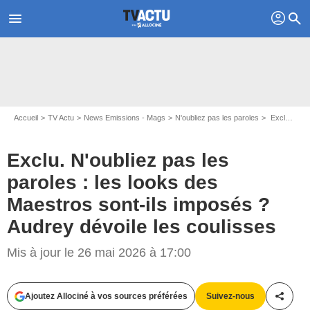
profil
menu
search
Accueil
TV Actu
News Emissions - Mags
N'oubliez pas les paroles
Exclu. N'oubliez pas les paroles : les looks des Maestros sont-ils imposés ? Audrey dévoile les coulisses
Exclu. N'oubliez pas les
paroles : les looks des
Maestros sont-ils imposés ?
Audrey dévoile les coulisses
Mis à jour le 26 mai 2026 à 17:00
Ajoutez Allociné à vos sources préférées
Suivez-nous
Partag