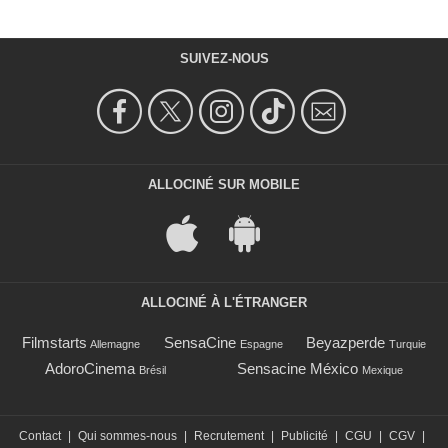
SUIVEZ-NOUS
ALLOCINÉ SUR MOBILE
ALLOCINÉ À L'ÉTRANGER
Filmstarts
SensaCine
Beyazperde
Allemagne
Espagne
Turquie
AdoroCinema
Sensacine México
Brésil
Mexique
Contact
|
Qui sommes-nous
|
Recrutement
|
Publicité
|
CGU
|
CGV
|