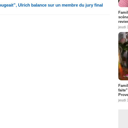
ougeait”, Ulrich balance sur un membre du jury final
Famil
scéna
revie
jeudi 
Fami
faite
Prove
jeudi 