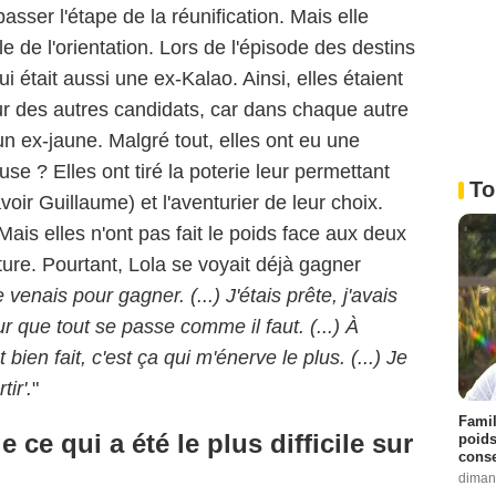
asser l'étape de la réunification. Mais elle
le de l'orientation. Lors de l'épisode des destins
ui était aussi une ex-Kalao. Ainsi, elles étaient
ur des autres candidats, car dans chaque autre
un ex-jaune. Malgré tout, elles ont eu une
se ? Elles ont tiré la poterie leur permettant
To
avoir Guillaume) et l'aventurier de leur choix.
Mais elles n'ont pas fait le poids face aux deux
ure. Pourtant, Lola se voyait déjà gagner
e venais pour gagner. (...) J'étais prête, j'avais
ur que tout se passe comme il faut. (...) À
 bien fait, c'est ça qui m'énerve le plus. (...) Je
ir'.
"
Famil
 ce qui a été le plus difficile sur
poids
conse
diman