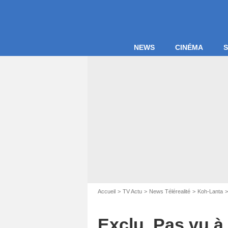
NEWS
CINÉMA
S
Accueil
TV Actu
News Télérealité
Koh-Lanta
Exclu. Pas vu à 