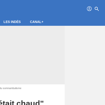
profil
search
LES INDÉS
CANAL+
us du somnambulisme
était chaud",