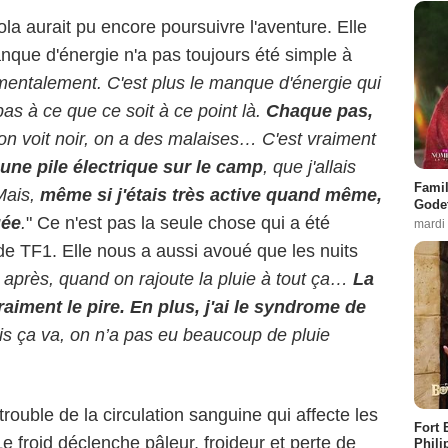
a aurait pu encore poursuivre l'aventure. Elle
nque d'énergie n'a pas toujours été simple à
 mentalement. C'est plus le manque d'énergie qui
as à ce que ce soit à ce point là.
Chaque pas,
on voit noir, on a des malaises… C'est vraiment
 une pile électrique sur le camp
, que j'allais
Famil
 Mais,
même si j'étais très active quand même,
Godet
uée
.
" Ce n'est pas la seule chose qui a été
mardi
e de TF1. Elle nous a aussi avoué que les nuits
t après, quand on rajoute la pluie à tout ça…
La
vraiment le pire. En plus, j'ai le syndrome de
is ça va, on n’a pas eu beaucoup de pluie
uble de la circulation sanguine qui affecte les
Fort 
Le froid déclenche pâleur, froideur et perte de
Phili