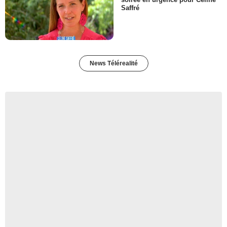
Saffré
News Télérealité