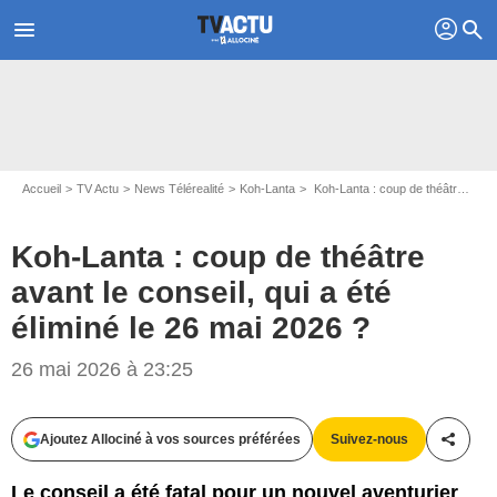
profil
menu
search
Accueil
TV Actu
News Télérealité
Koh-Lanta
Koh-Lanta : coup de théâtre avant le conseil, qui a été éliminé le 26 mai 2026 ?
Koh-Lanta : coup de théâtre
avant le conseil, qui a été
éliminé le 26 mai 2026 ?
26 mai 2026 à 23:25
Ajoutez Allociné à vos sources préférées
Suivez-nous
Partag
Le conseil a été fatal pour un nouvel aventurier