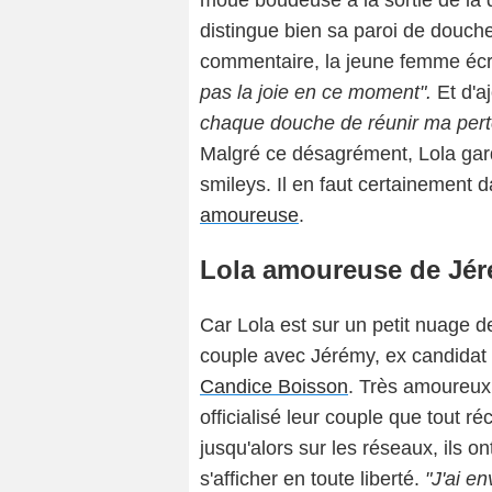
moue boudeuse à la sortie de la 
distingue bien sa paroi de douch
commentaire, la jeune femme écri
pas la joie en ce moment".
Et d'aj
chaque douche de réunir ma perte
Malgré ce désagrément, Lola gar
smileys. Il en faut certainement
amoureuse
.
Lola amoureuse de Jé
Car Lola est sur un petit nuage de
couple avec Jérémy, ex candidat
Candice Boisson
. Très amoureux l
officialisé leur couple que tout 
jusqu'alors sur les réseaux, ils 
s'afficher en toute liberté.
"J'ai en