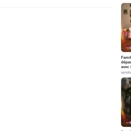
Famil
dépar
avec 
vendre