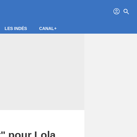
profil
search
LES INDÉS
CANAL+
t" pour Lola