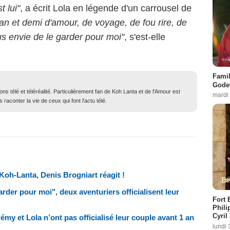
 lui"
, a écrit Lola en légende d'un carrousel de
 an et demi d'amour, de voyage, de fou rire, de
lus envie de le garder pour moi"
, s'est-elle
Famil
Godet
ons télé et téléréalité. Particulièrement fan de Koh Lanta et de l'Amour est
mardi
 raconter la vie de ceux qui font l'actu télé.
oh-Lanta, Denis Brogniart réagit !
arder pour moi", deux aventuriers officialisent leur
Fort 
Phili
Cyril
émy et Lola n’ont pas officialisé leur couple avant 1 an
lundi 