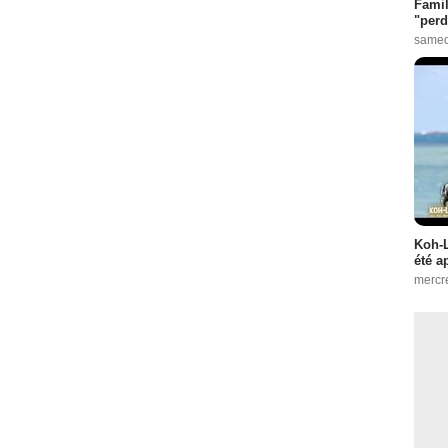
Famil
"perd
samed
Koh-L
été a
mercr