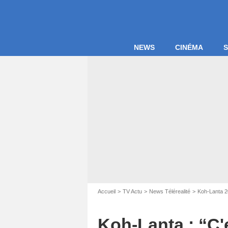
NEWS
CINÉMA
S
Accueil
TV Actu
News Télérealité
Koh-Lanta 
Koh-Lanta : “C'