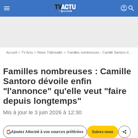
profil
menu
search
Accueil
TV Actu
News Télérealité
Familles nombreuses : Camille Santoro dévoile enfin "l'annonce" qu'elle veut "faire depuis longtemps"
Familles nombreuses : Camille
Santoro dévoile enfin
"l'annonce" qu'elle veut "faire
depuis longtemps"
Mis à jour le 3 juin 2026 à 12:30
Ajoutez Allociné à vos sources préférées
Suivez-nous
Partag