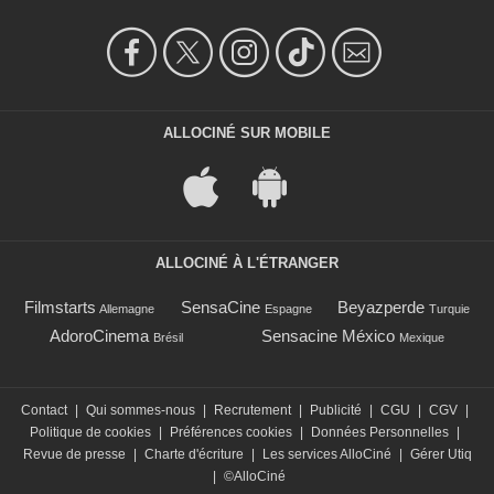
ALLOCINÉ SUR MOBILE
ALLOCINÉ À L'ÉTRANGER
Filmstarts
SensaCine
Beyazperde
Allemagne
Espagne
Turquie
AdoroCinema
Sensacine México
Brésil
Mexique
Contact
|
Qui sommes-nous
|
Recrutement
|
Publicité
|
CGU
|
CGV
|
Politique de cookies
|
Préférences cookies
|
Données Personnelles
|
Revue de presse
|
Charte d'écriture
|
Les services AlloCiné
|
Gérer Utiq
|
©AlloCiné