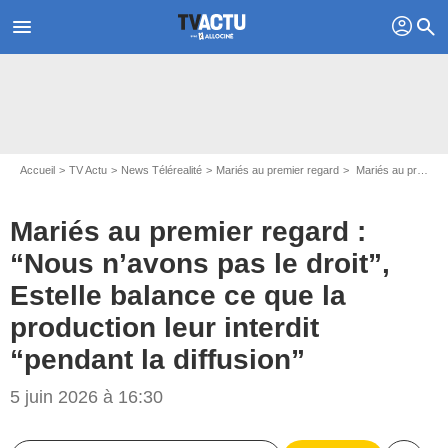
profil
menu
search
Accueil
TV Actu
News Télérealité
Mariés au premier regard
Mariés au premier regard : “Nous n’avons pas le droit”, Estelle balance ce que la production leur interdit “pendant la diffusion”
Mariés au premier regard :
“Nous n’avons pas le droit”,
Estelle balance ce que la
production leur interdit
“pendant la diffusion”
5 juin 2026 à 16:30