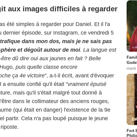
it aux images difficiles à regarder
s été simples à regarder pour Daniel. Et il l'a
du dernier épisode, sur Instagram, ce vendredi 5
 trafique dans mon dos, mais je ne sais pas
osphère et dégoût autour de moi
. La langue est
Famil
-être dû dire oui aux jaunes en fait ? Belle
Godet
 Hugo, puis quelle classe encore
mardi
che ça 4e victoire
", a-t-il écrit, avant d'évoquer
 a ensuite confié qu'il était "
vraiment épuisé
nture, mais qu'il s'était malgré tout donné à
être dans le collimateur des anciens rouges,
aume (qui était en danger) l'existence de la 9e
iel partir. Cela n'a pas loupé puisque le jeune
riposte.
Fort 
Phili