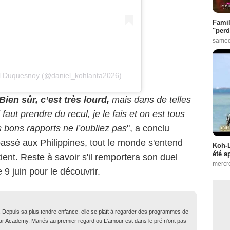
Famil
"perd
samed
el Duquesnoy (@daniel_kohlanta2026)
ien sûr, c’est très lourd,
mais dans de telles
faut prendre du recul, je le fais et on est tous
s bons rapports ne l’oubliez pas
", a conclu
 passé aux Philippines, tout le monde s'entend
Koh-L
été a
etient. Reste à savoir s'il remportera son duel
mercr
9 juin pour le découvrir.
. Depuis sa plus tendre enfance, elle se plaît à regarder des programmes de
Star Academy, Mariés au premier regard ou L'amour est dans le pré n'ont pas