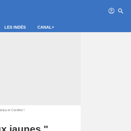
profil
search
LES INDÉS
CANAL+
riya et Caroline !
ux jaunes ",