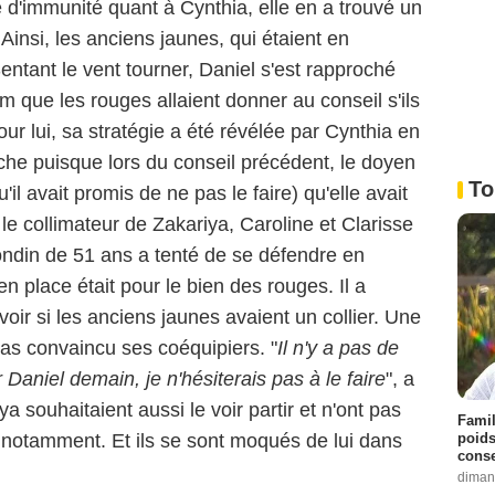
 d'immunité quant à Cynthia, elle en a trouvé un
insi, les anciens jaunes, qui étaient en
Sentant le vent tourner, Daniel s'est rapproché
m que les rouges allaient donner au conseil s'ils
ur lui, sa stratégie a été révélée par Cynthia en
che puisque lors du conseil précédent, le doyen
To
'il avait promis de ne pas le faire) qu'elle avait
s le collimateur de Zakariya, Caroline et Clarisse
ondin de 51 ans a tenté de se défendre en
n place était pour le bien des rouges. Il a
avoir si les anciens jaunes avaient un collier. Une
pas convaincu ses coéquipiers. "
Il n'y a pas de
er Daniel demain, je n'hésiterais pas à le faire
", a
a souhaitaient aussi le voir partir et n'ont pas
Famil
poids
w notamment. Et ils se sont moqués de lui dans
conse
diman