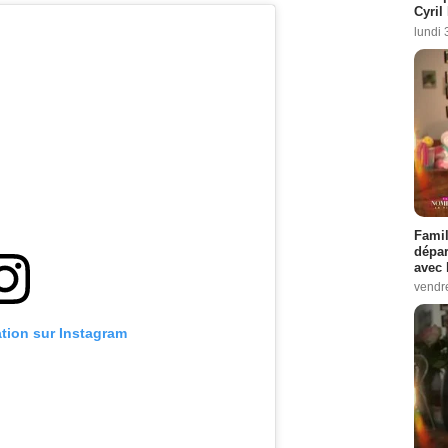
Cyril
lundi 
Famil
dépar
avec 
vendre
ation sur Instagram