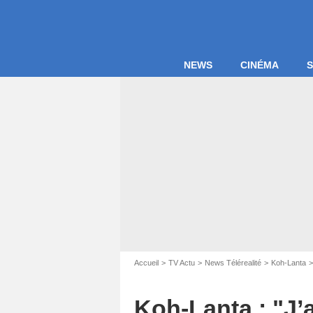
NEWS
CINÉMA
S
Accueil
TV Actu
News Télérealité
Koh-Lanta
Koh-Lanta : "J’a