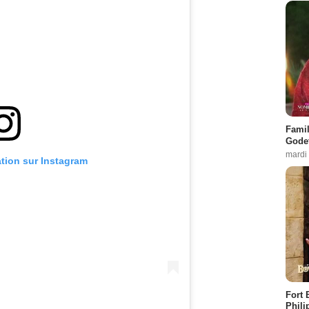
Famil
Godet
mardi
ation sur Instagram
Fort 
Phili