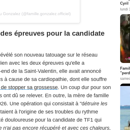
Cyril
lundi 
u Gonzalez (@famille.gonzalez.officiel)
des épreuves pour la candidate
 révélé son nouveau tatouage sur le réseau
n lien avec les deux épreuves qu'elle a
Famil
nd de la Saint-Valentin, elle avait annoncé
"perd
is à cause de sa cardiopathie, dont elle souffre
samed
e de stopper sa grossesse
. Un coup dur pour son
ls ont dû se relever. En outre, la mère de famille
26. Une opération qui consistait à "d
étruire les
étaient à l'origine de ses troubles du rythme
té douloureuse pour la candidate de TF1 qui
e n'ai pas encore récupéré et avec ces chaleurs,