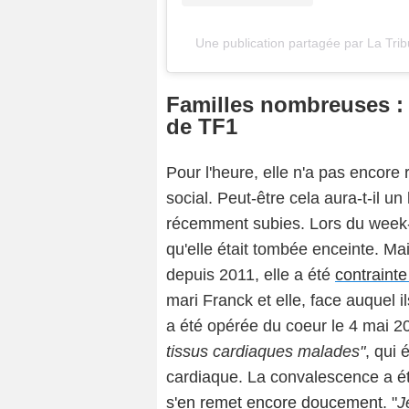
Une publication partagée par La Trib
Familles nombreuses : 
de TF1
Pour l'heure, elle n'a pas encore
social. Peut-être cela aura-t-il u
récemment subies. Lors du week-e
qu'elle était tombée enceinte. Ma
depuis 2011, elle a été
contraint
mari Franck et elle, face auquel i
a été opérée du coeur le 4 mai 20
tissus cardiaques malades"
, qui 
cardiaque. La convalescence a é
s'en remet encore doucement
. "
J