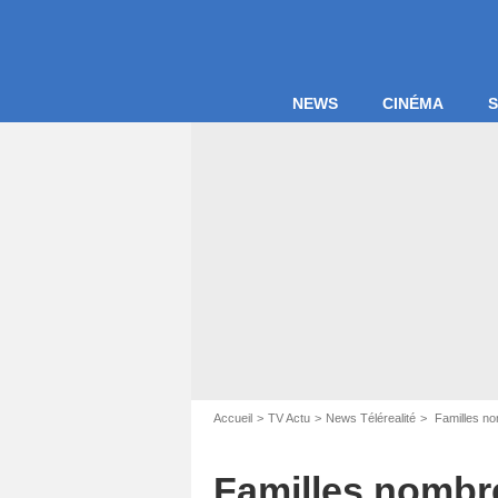
NEWS
CINÉMA
S
Accueil
TV Actu
News Télérealité
Familles no
Familles nombr