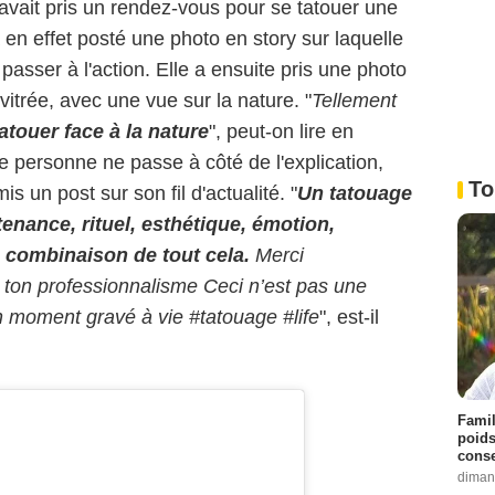
 avait pris un rendez-vous pour se tatouer une
 en effet posté une photo en story sur laquelle
passer à l'action. Elle a ensuite pris une photo
vitrée, avec une vue sur la nature. "
Tellement
tatouer face à la nature
", peut-on lire en
ue personne ne passe à côté de l'explication,
To
s un post sur son fil d'actualité. "
Un tatouage
enance, rituel, esthétique, émotion,
 combinaison de tout cela.
Merci
 ton professionnalisme
Ceci n’est pas une
un moment gravé à vie #tatouage #life
", est-il
Famil
poids
conse
diman