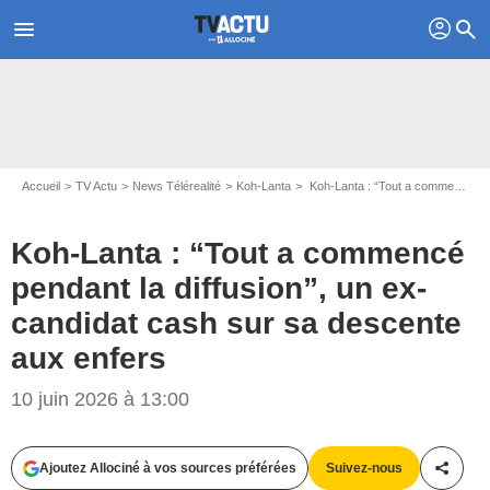
profil
menu
search
Accueil
TV Actu
News Télérealité
Koh-Lanta
Koh-Lanta : “Tout a commencé pendant la diffusion”, un ex-candidat cash sur sa descente aux enfers
Koh-Lanta : “Tout a commencé
pendant la diffusion”, un ex-
candidat cash sur sa descente
aux enfers
10 juin 2026 à 13:00
Ajoutez Allociné à vos sources préférées
Suivez-nous
Partag