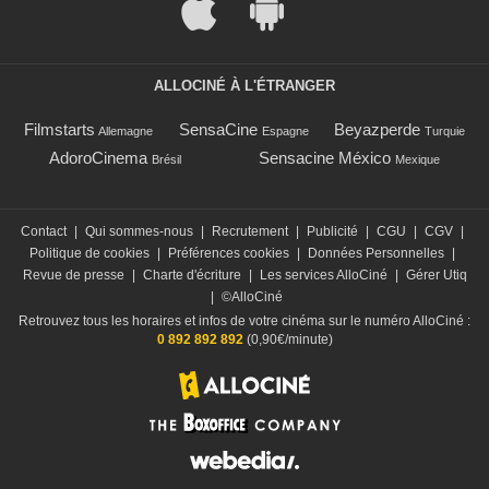
ALLOCINÉ À L'ÉTRANGER
Filmstarts
SensaCine
Beyazperde
Allemagne
Espagne
Turquie
AdoroCinema
Sensacine México
Brésil
Mexique
Contact
|
Qui sommes-nous
|
Recrutement
|
Publicité
|
CGU
|
CGV
|
Politique de cookies
|
Préférences cookies
|
Données Personnelles
|
Revue de presse
|
Charte d'écriture
|
Les services AlloCiné
|
Gérer Utiq
|
©AlloCiné
Retrouvez tous les horaires et infos de votre cinéma sur le numéro AlloCiné :
0 892 892 892
(0,90€/minute)