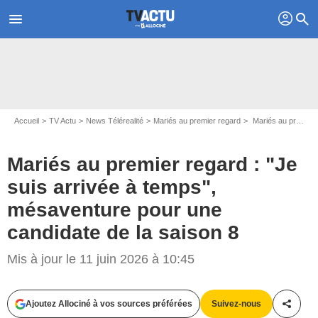
profil
menu
search
Accueil
TV Actu
News Télérealité
Mariés au premier regard
Mariés au premier regard : "Je suis arrivée à temps", mésaventure pour une candidate de la saison 8
Mariés au premier regard : "Je
suis arrivée à temps",
mésaventure pour une
candidate de la saison 8
Mis à jour le 11 juin 2026 à 10:45
Ajoutez Allociné à vos sources préférées
Suivez-nous
Partag