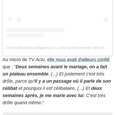
Une publication partagée par Le plus grand comedy club de Marseille 💙 (@marseillecomedyclub)
Au micro de
TV Actu
,
elle nous avait d'ailleurs confié
que : "
D
eux semaines avant le mariage, on a fait
un plateau ensemble
. (...) Et justement c'est très
drôle, parce qu
’il y a un passage où il parle de son
célibat
et pourquoi il est célibataire. (...)
Et
deux
semaines après, je me marie avec lui
. C’est très
drôle quand même.
"