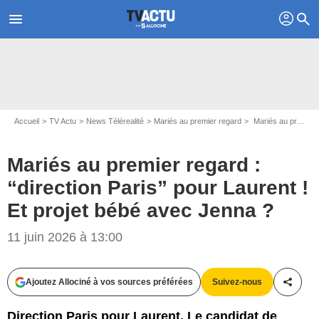
profil
menu
search
Accueil
TV Actu
News Télérealité
Mariés au premier regard
Mariés au premier regard : “direction Paris” pour Laurent ! Et projet bébé avec Jenna ?
Mariés au premier regard :
“direction Paris” pour Laurent !
Et projet bébé avec Jenna ?
11 juin 2026 à 13:00
Ajoutez Allociné à vos sources préférées
Suivez-nous
Partag
Direction Paris pour Laurent. Le candidat de