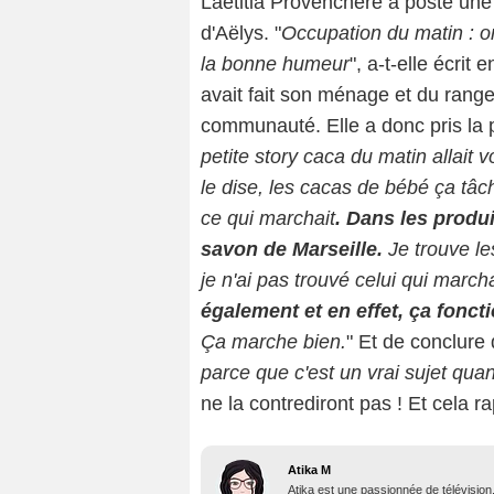
Laëtitia Provenchère a posté une 
d'Aëlys. "
Occupation du matin : o
la bonne humeur
", a-t-elle écrit
avait fait son ménage et du rangem
communauté. Elle a donc pris la pa
petite story caca du matin allait v
le dise, les cacas de bébé ça tâ
ce qui marchait
. Dans les produit
savon de Marseille.
Je trouve le
je n'ai pas trouvé celui qui march
également et en effet, ça fonct
Ça marche bien.
" Et de conclure 
parce que c'est un vrai sujet qu
ne la contrediront pas ! Et cela r
Atika M
Atika est une passionnée de télévision