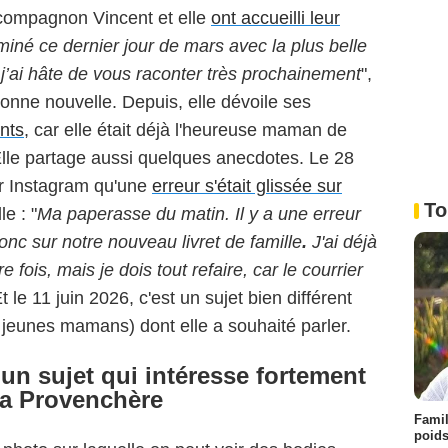
 compagnon Vincent et elle
ont accueilli leur
iné ce dernier jour de mars avec la plus belle
j’ai hâte de vous raconter très prochainement
",
bonne nouvelle. Depuis, elle dévoile ses
nts
, car elle était déjà l'heureuse maman de
lle partage aussi quelques anecdotes. Le 28
ur Instagram qu'une
erreur s'était glissée sur
To
le : "
Ma paperasse du matin. Il y a une erreur
onc sur notre nouveau livret de famille
.
J'ai déjà
fois, mais je dois tout refaire, car le courrier
Et le 11 juin 2026, c'est un sujet bien différent
s jeunes mamans) dont elle a souhaité parler.
un sujet qui intéresse fortement
ia Provenchère
Famil
poids