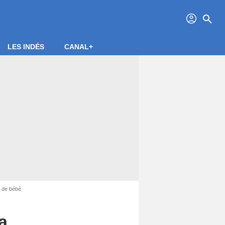
profil
search
LES INDÉS
CANAL+
s de bébé
a