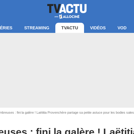
ÉRIES
STREAMING
TVACTU
VIDÉOS
VOD
breuses : fini la galère ! Laëtitia Provenchère partage sa petite astuce pour les bodies sale
ses : fini la galère ! Laëtiti