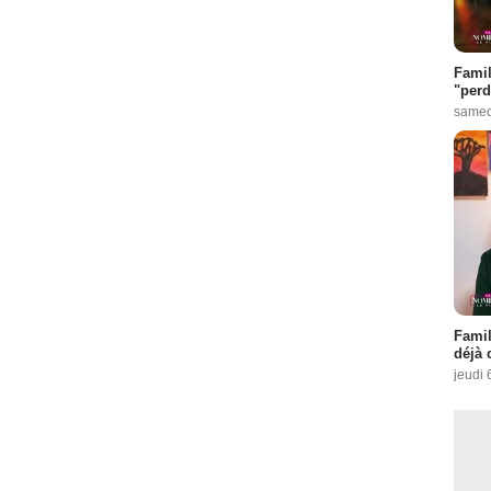
Famil
"perd
samed
Famil
déjà 
jeudi 