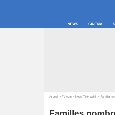
NEWS
CINÉMA
S
Accueil
TV Actu
News Télérealité
Familles nom
Familles nombreu