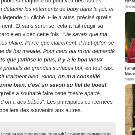
photo sur laquelle on peut voir des bodies
conse
diman
n détache les vêtements de baby dans la joie et
 en légende du cliché. Elle a aussi précisé qu'elle
ent. Et sans surprise, cela a fait réagir sa
role en vidéo cette fois : "
Je savais que ma
ous plaire. Parce que clairement, il faut qu'on se
che de fou malade. Pour ceux qui m'ont demandé
s que j'utilise le plus, il y a le bon vieux
s produits de grandes surfaces bof, en tout cas,
Famil
Godet
ait vraiment bien. Sinon,
on m'a conseillé
mardi
ionne bien, c'est un savon au fiel de boeuf.
qu'elle a souhaité faire cette
"petite aparté,
and on a des bébés
". Les principales concernées
appellera des souvenirs aux autres.
. Depuis sa plus tendre enfance, elle se plaît à regarder des programmes de