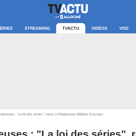
ÉRIES
STREAMING
TVACTU
VIDÉOS
VOD
breuses : "La loi des séries", retour à l’hôpital pour Mélanie Gonzalez
ses : "La loi des séries", r