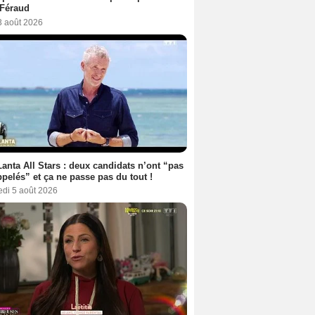
 Féraud
3 août 2026
anta All Stars : deux candidats n’ont “pas
ppelés” et ça ne passe pas du tout !
edi 5 août 2026