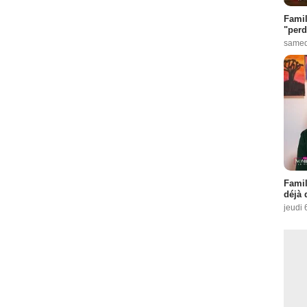
Famil
"perd
samed
Famil
déjà 
jeudi 