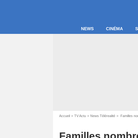
NEWS
CINÉMA
S
Accueil
TV Actu
News Télérealité
Familles nom
Familles nombreu