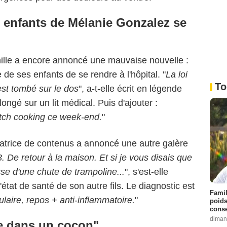
s enfants de Mélanie Gonzalez se
mille a encore annoncé une mauvaise nouvelle :
 de ses enfants de se rendre à l'hôpital. "
La loi
To
est tombé sur le dos
", a-t-elle écrit en légende
ongé sur un lit médical. Puis d'ajouter :
atch cooking ce week-end.
"
éatrice de contenus a annoncé une autre galère
. De retour à la maison. Et si je vous disais que
se d'une chute de trampoline...
", s'est-elle
état de santé de son autre fils. Le diagnostic est
Famil
laire, repos + anti-inflammatoire.
"
poids
conse
diman
re dans un cocon"