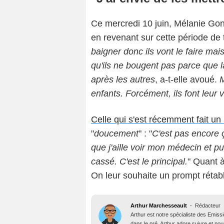
Ce mercredi 10 juin, Mélanie Gon
en revenant sur cette période de 
baigner donc ils vont le faire mai
qu'ils ne bougent pas parce que l
après les autres
, a-t-elle avoué.
M
enfants. Forcément, ils font leur
Celle qui s'est récemment fait u
"
doucement
" : "
C'est pas encore ç
que j'aille voir mon médecin et pui
cassé. C'est le principal.
" Quant 
On leur souhaite un prompt rétab
Arthur Marchesseault
-
Rédacteur
Arthur est notre spécialiste des Emissi
dans le pré, Arthur adore suivre et nous