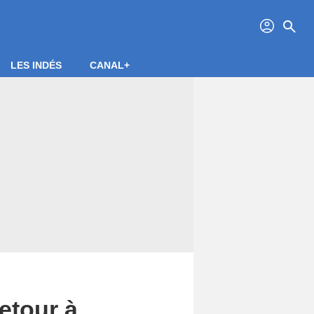
profil
search
LES INDÉS
CANAL+
etour à