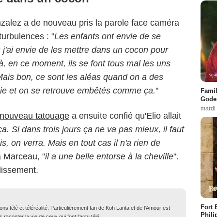
zalez a de nouveau pris la parole face caméra
turbulences : "
Les enfants ont envie de se
s j'ai envie de les mettre dans un cocon pour
à, en ce moment, ils se font tous mal les uns
ais bon, ce sont les aléas quand on a des
 vie et on se retrouve embêtés comme ça.
"
Famil
Godet
mardi
n nouveau tatouage
a ensuite confié qu'Elio allait
a. Si dans trois jours ça ne va pas mieux, il faut
s, on verra. Mais en tout cas il n'a rien de
à Marceau, "
il a une belle entorse à la cheville
".
lissement.
Fort 
ons télé et téléréalité. Particulièrement fan de Koh Lanta et de l'Amour est
Phili
 raconter la vie de ceux qui font l'actu télé.