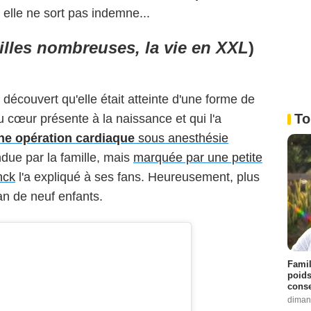
elle ne sort pas indemne...
lles nombreuses, la vie en XXL
)
découvert qu'elle était atteinte d'une forme de
To
 cœur présente à la naissance et qui l'a
une opération cardiaque
sous anesthésie
ndue par la famille, mais
marquée par une petite
nck
l'a expliqué à ses fans. Heureusement, plus
n de neuf enfants.
Famil
poids
conse
diman