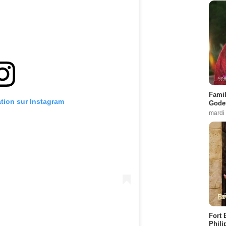
Famil
ation sur Instagram
Godet
mardi
Fort 
Phili