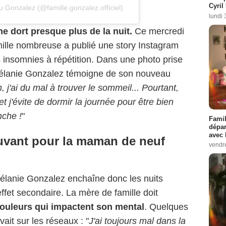
Cyril
u Gonzalez (@famille.gonzalez.officiel)
lundi 
e dort presque plus de la nuit.
Ce mercredi
ille nombreuse a publié une story Instagram
es insomnies à répétition. Dans une photo prise
, Mélanie Gonzalez témoigne de son nouveau
 j'ai du mal à trouver le sommeil...
Pourtant,
 j'évite de dormir la journée pour être bien
nche !
"
Famil
dépar
avec 
ouvant pour la maman de neuf
vendre
élanie Gonzalez enchaîne donc les nuits
effet secondaire. La mère de famille doit
douleurs qui impactent son mental
. Quelques
ivait sur les réseaux : "
J'ai toujours mal dans la