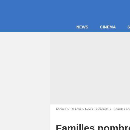
NEWS
CINÉMA
S
Accueil
TV Actu
News Télérealité
Familles no
Familles nombre