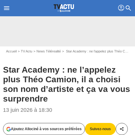
profil
menu
search
Accueil
TV Actu
News Télérealité
Star Academy : ne l’appelez plus Théo Camion, il a choisi son nom d’artiste et ça va vous surprendre
Star Academy : ne l’appelez
plus Théo Camion, il a choisi
son nom d’artiste et ça va vous
surprendre
13 juin 2026 à 18:30
Ajoutez Allociné à vos sources préférées
Suivez-nous
Partag