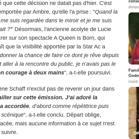
conse
 que cette décision ne datait pas d'hier. C'est
diman
remportée par Ambre, qu'elle l'a prise : "
Quand la
e me suis regardée dans le miroir et je me suis
it ?'
" Désormais, l'ancienne acolyte de Lucie
rer sur son spectacle A Queen is Born, qui
t que la visibilité apportée par la Star Ac a
 donner la chance de faire ce dont je rêve depuis
 aller à la rencontre du public, je n’avais pas le
Famil
 mon courage à deux mains
", a-t-elle poursuivi.
Godet
mardi
rlène Schaff n'exclut pas de revenir un jour dans
ailler sur cette émission. J’ai adoré la
’a accordée
, d’abord comme répétitrice puis
 scénique
", a-t-elle conclu. Départ oblige,
acée, mais aucune information à ce sujet n'est
 suivre.