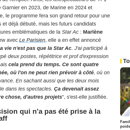
re Garnier en 2023, de Marine en 2024 et
se, le programme fera son grand retour pour une
s et déjà débuté, mais les futurs candidats
igures emblématiques de la
Star Ac
:
Marlène
iew avec
Le Parisien
, elle a en effet annoncé
a vie n'est pas que la Star Ac
. J'ai participé à
pé deux postes, répétitrice et prof d'expression
To
ais
cela prend du temps. Ce sont quatre
e, où l'on ne peut rien prévoir à côté
, où on
avance. En sachant aussi que les deux mois
le dans les spectacles.
Ça devenait assez
e chose, d'autres projets
", s'est-elle justifiée.
sion qui n'a pas été prise à la
aff
Famil
poids