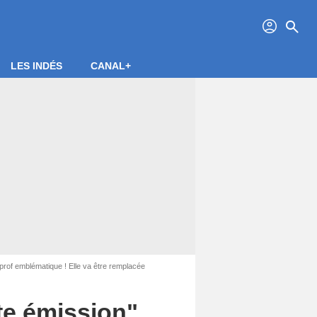
profil
search
LES INDÉS
CANAL+
e prof emblématique ! Elle va être remplacée
tte émission",