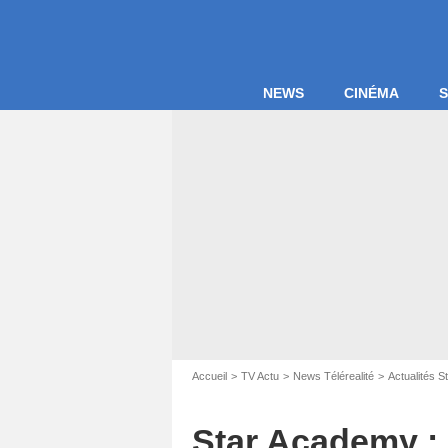
NEWS
CINÉMA
S
Accueil
TV Actu
News Télérealité
Actualités 
Star Academy : "