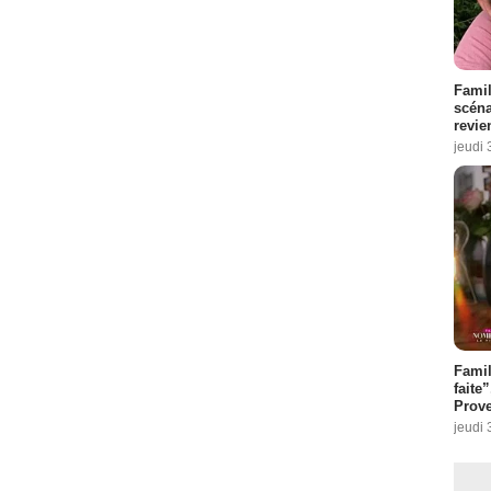
Famil
scéna
revie
jeudi 
Fami
faite
Prove
jeudi 