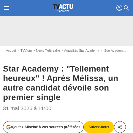
profil
menu
search
Accueil
TV Actu
News Télérealité
Actualités Star Academy
Star Academy : "Tellement heureux" ! Après Mélissa, un autre candidat dévoile son premier single
Star Academy : "Tellement
heureux" ! Après Mélissa, un
autre candidat dévoile son
premier single
31 mai 2026 à 11:00
Ajoutez Allociné à vos sources préférées
Suivez-nous
Partag