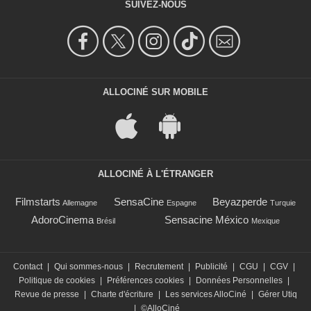
SUIVEZ-NOUS
ALLOCINÉ SUR MOBILE
ALLOCINÉ À L'ÉTRANGER
Filmstarts
SensaCine
Beyazperde
Allemagne
Espagne
Turquie
AdoroCinema
Sensacine México
Brésil
Mexique
Contact
|
Qui sommes-nous
|
Recrutement
|
Publicité
|
CGU
|
CGV
|
Politique de cookies
|
Préférences cookies
|
Données Personnelles
|
Revue de presse
|
Charte d'écriture
|
Les services AlloCiné
|
Gérer Utiq
|
©AlloCiné