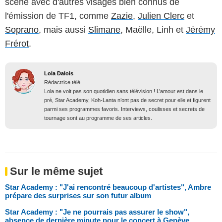
scène avec d'autres visages bien connus de
l'émission de TF1, comme
Zazie
,
Julien Clerc
et
Soprano
, mais aussi
Slimane
, Maëlle, Linh et
Jérémy
Frérot
.
Lola Dalois
Rédactrice télé
Lola ne voit pas son quotidien sans télévision ! L’amour est dans le
pré, Star Academy, Koh-Lanta n’ont pas de secret pour elle et figurent
parmi ses programmes favoris. Interviews, coulisses et secrets de
tournage sont au programme de ses articles.
Sur le même sujet
Star Academy : "J'ai rencontré beaucoup d'artistes", Ambre
prépare des surprises sur son futur album
Star Academy : "Je ne pourrais pas assurer le show",
absence de dernière minute pour le concert à Genève