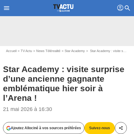
profil
menu
search
Accueil
TV Actu
News Télérealité
Star Academy
Star Academy : visite surprise d’une ancienne gagnante emblématique hier soir à l’Arena !
Star Academy : visite surprise
d’une ancienne gagnante
emblématique hier soir à
l’Arena !
21 mai 2026 à 16:30
Ajoutez Allociné à vos sources préférées
Suivez-nous
Partag