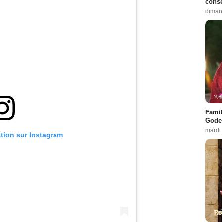
conse
diman
Famil
Godet
mardi
ation sur Instagram