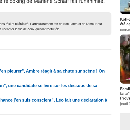
le relooking de Marlène Schaff fait l'unanimité.
Koh-L
été a
ons télé et téléréalité. Particulièrement fan de Koh Lanta et de l'Amour est
 raconter la vie de ceux qui font l'actu télé.
mercr
u'en pleurer", Ambre réagit à sa chute sur scène ! On
on", une candidate se livre sur les dessous de sa
Fami
faite
Prove
ance j’en suis conscient”, Léo fait une déclaration à
jeudi 