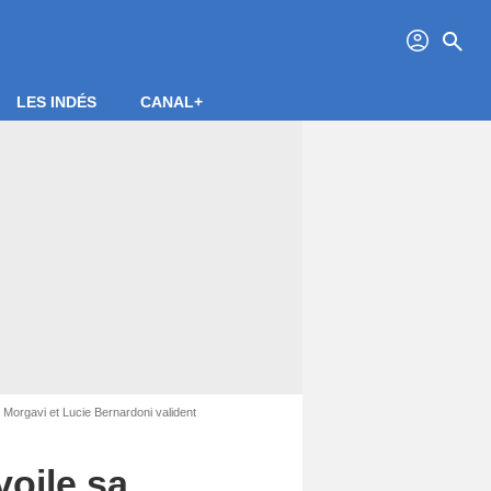
profil
search
LES INDÉS
CANAL+
 Morgavi et Lucie Bernardoni valident
voile sa