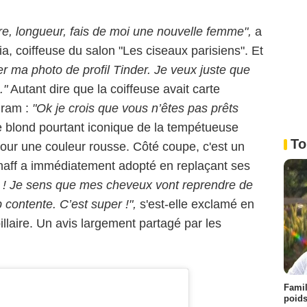
ture, longueur, fais de moi une nouvelle femme",
a
, coiffeuse du salon "Les ciseaux parisiens". Et
er ma photo de profil Tinder. Je veux juste que
."
Autant dire que la coiffeuse avait carte
gram :
"Ok je crois que vous n’êtes pas prêts
le blond pourtant iconique de la tempétueuse
To
pour une couleur rousse. Côté coupe, c'est un
haff a immédiatement adopté en replaçant ses
l ! Je sens que mes cheveux vont reprendre de
p contente. C’est super !",
s'est-elle exclamé en
llaire. Un avis largement partagé par les
Famil
poids