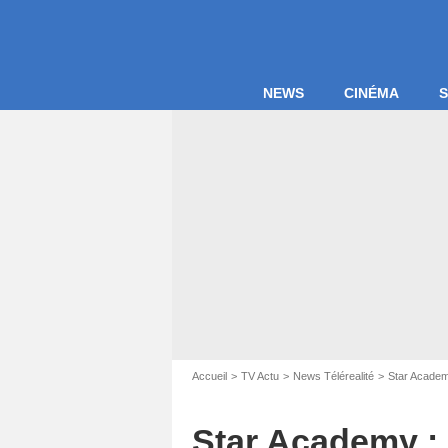
NEWS
CINÉMA
S
Accueil
TV Actu
News Télérealité
Star Acade
Star Academy : 