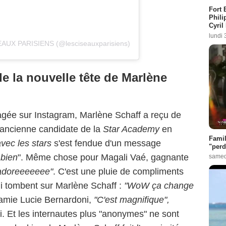
Fort 
Phili
Cyril
lundi 
SEAUX PARISIENS (@lesciseauxparisiens)
de la nouvelle tête de Marlène
agée sur Instagram, Marlène Schaff a reçu de
 ancienne candidate de la
Star Academy
en
Famil
vec les stars
s'est fendue d'un message
"perd
 bien
". Même chose pour Magali Vaé, gagnante
samed
adoreeeeeee"
. C'est une pluie de compliments
qui tombent sur Marlène Schaff :
"WoW ça change
 amie Lucie Bernardoni,
"C'est magnifique",
i. Et les internautes plus "anonymes" ne sont