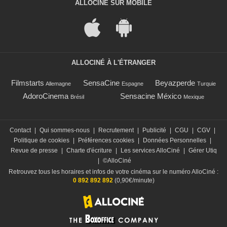
ALLOCINÉ SUR MOBILE
ALLOCINÉ À L'ÉTRANGER
Filmstarts
SensaCine
Beyazperde
Allemagne
Espagne
Turquie
AdoroCinema
Sensacine México
Brésil
Mexique
Contact
|
Qui sommes-nous
|
Recrutement
|
Publicité
|
CGU
|
CGV
|
Politique de cookies
|
Préférences cookies
|
Données Personnelles
|
Revue de presse
|
Charte d'écriture
|
Les services AlloCiné
|
Gérer Utiq
|
©AlloCiné
Retrouvez tous les horaires et infos de votre cinéma sur le numéro AlloCiné :
0 892 892 892
(0,90€/minute)