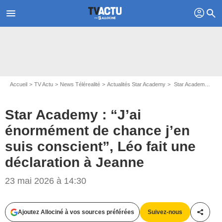
profil
menu
search
Accueil
TV Actu
News Télérealité
Actualités Star Academy
Star Academy : “J’ai énormément de chance j’en suis conscient”, Léo fait une déclaration à Jeanne
Star Academy : “J’ai
énormément de chance j’en
suis conscient”, Léo fait une
déclaration à Jeanne
23 mai 2026 à 14:30
Ajoutez Allociné à vos sources préférées
Suivez-nous
Partag