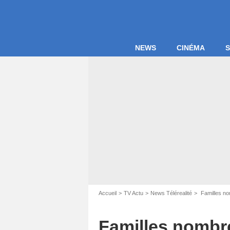
NEWS
CINÉMA
S
Accueil
TV Actu
News Télérealité
Familles nom
Familles nombre