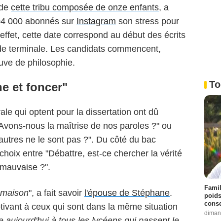
 de
cette tribu composée de onze enfants
, a
304 000 abonnés sur
Instagram
son stress pour
 effet, cette date correspond au début des écrits
 de terminale. Les candidats commencent,
ve de philosophie.
To
ne et foncer"
rale qui optent pour la dissertation ont dû
 "Avons-nous la maîtrise de nos paroles ?" ou
autres ne le sont pas ?". Du côté du bac
choix entre "Débattre, est-ce chercher la vérité
e mauvaise ?".
Famil
a maison
", a fait savoir
l'épouse de Stéphane
.
poids
conse
ivant à ceux qui sont dans la même situation
diman
e aujourd'hui à tous les lycéens qui passent le