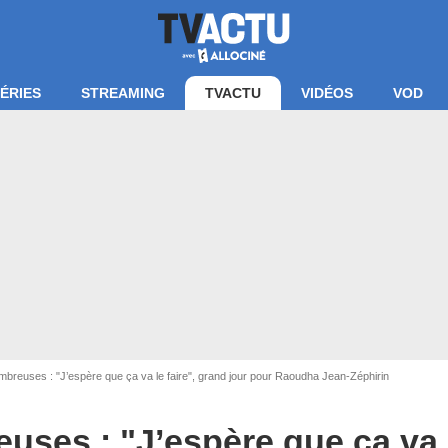
ÉRIES
STREAMING
TVACTU
VIDÉOS
VOD
breuses : "J’espère que ça va le faire", grand jour pour Raoudha Jean-Zéphirin
uses : "J’espère que ça va l