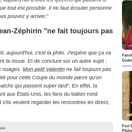
ue tout est possible. Il ne faut écouter personne
ous pouvez y arriver.
"
ean-Zéphirin "ne fait toujours pas
é, aujourd'hui, c'est la philo. J'espère que ça va
Famil
Godet
ant la moue. Et de conclure sur un autre sujet :
mardi
es nuages.
Mon petit Valentin
ne fait toujours pas
 côté pour cette Coupe du monde parce qu'on
matchs qui passent super tard
". En effet, la
ant aux États-Unis, les fans du ballon rond
s'ils veulent regarder les rencontres en direct,
Fort 
télé
Phili