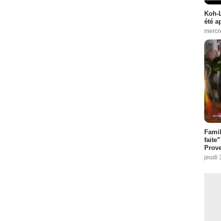
Koh-L
été a
mercr
Fami
faite
Prove
jeudi 