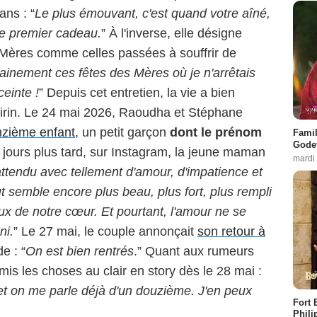
ans : “
Le plus émouvant, c'est quand votre aîné,
re premier cadeau.
” À l'inverse, elle désigne
 Mères comme celles passées à souffrir de
tainement ces fêtes des Mères où je n'arrêtais
ceinte !
” Depuis cet entretien, la vie a bien
hirin. Le 24 mai 2026, Raoudha et Stéphane
onzième enfant
, un petit garçon
dont le prénom
Famil
Godet
 jours plus tard, sur Instagram, la jeune maman
mardi
attendu avec tellement d'amour, d'impatience et
ut semble encore plus beau, plus fort, plus rempli
 de notre cœur. Et pourtant, l'amour ne se
ni.
” Le 27 mai, le couple annonçait
son retour à
e : “
On est bien rentrés
.” Quant aux rumeurs
s les choses au clair en story dès le 28 mai :
s et on me parle déjà d'un douzième. J'en peux
Fort 
Phili