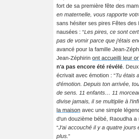
fort de sa première fête des mam
en maternelle, vous rapporte vot
sans hésiter ses pires Fêtes des
nausées : “
Les pires, ce sont cer
pas de vomir parce que j'étais en
avancé pour la famille Jean-Zép
Jean-Zéphirin
ont accueilli leur 
n'a pas encore été révélé
. Deux
écrivait avec émotion : “
Tu étais 
d'émotion. Depuis ton arrivée, to
de sens. 11 enfants… 11 morceaux
divise jamais, il se multiplie à l'infi
la maison
avec une simple légend
d'un douzième bébé, Raoudha a mi
“
J'ai accouché il y a quatre jour
plus.
”