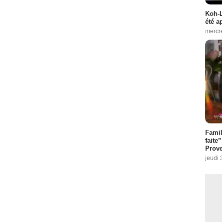
Koh-L
été a
mercr
Fami
faite
Prove
jeudi 