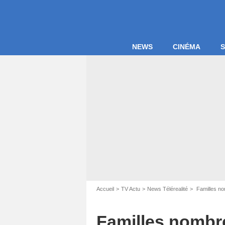
NEWS
CINÉMA
S
Accueil
TV Actu
News Télérealité
Familles no
Familles nombr