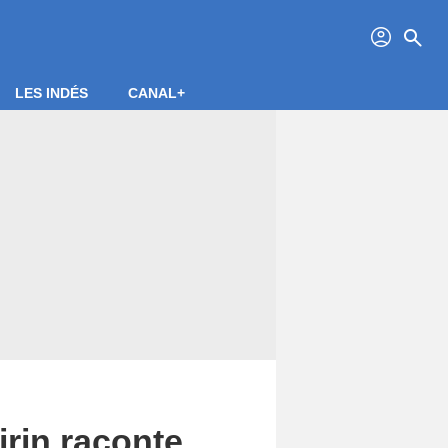
profil
search
LES INDÉS
CANAL+
rin raconte