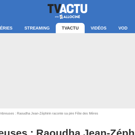
ÉRIES
STREAMING
TVACTU
VIDÉOS
VOD
mbreuses : Raoudha Jean-Zéphirin raconte sa pire Fête des Mères
euses : Raoudha Jean-Zéphi