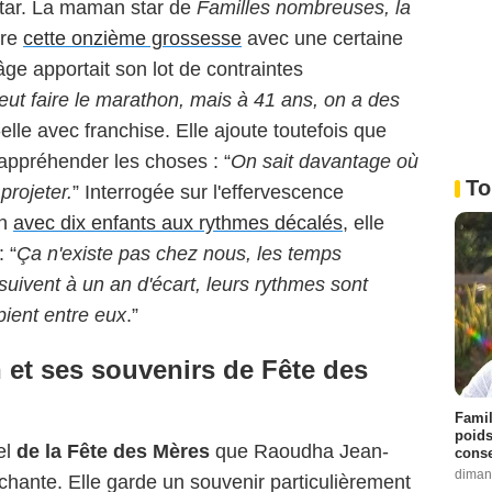
 Star. La maman star de
Familles nombreuses, la
vre
cette onzième grossesse
avec une certaine
âge apportait son lot de contraintes
eut faire le marathon, mais à 41 ans, on a des
t-elle avec franchise. Elle ajoute toutefois que
 appréhender les choses : “
On sait davantage où
To
projeter.
” Interrogée sur l'effervescence
on
avec dix enfants aux rythmes décalés
, elle
 “
Ça n'existe pas chez nous, les temps
ivent à un an d'écart, leurs rythmes sont
opient entre eux
.”
et ses souvenirs de Fête des
Famil
poids
el
de la Fête des Mères
que Raoudha Jean-
conse
diman
uchante. Elle garde un souvenir particulièrement