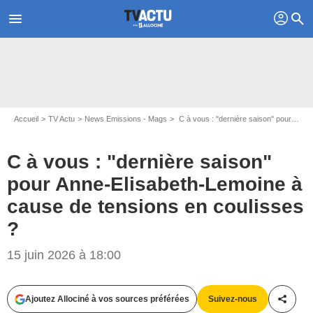
profil
menu
search
Accueil
TV Actu
News Emissions - Mags
C à vous : "dernière saison" pour Anne-Elisabeth-Lemoine à cause de tensions en coulisses ?
C à vous : "dernière saison"
pour Anne-Elisabeth-Lemoine à
cause de tensions en coulisses
?
15 juin 2026 à 18:00
Ajoutez Allociné à vos sources préférées
Suivez-nous
Partag